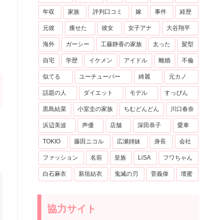
年収
家族
評判口コミ
嫁
事件
経歴
元彼
痩せた
彼女
女子アナ
大谷翔平
海外
ガーシー
工藤静香の家族
太った
髪型
自宅
学歴
イケメン
アイドル
離婚
不倫
似てる
ユーチューバー
綺麗
元カノ
話題の人
ダイエット
モデル
すっぴん
黒島結菜
小室圭の家族
ちむどんどん
川口春奈
浜辺美波
声優
店舗
深田恭子
愛車
TOKIO
藤田ニコル
広瀬姉妹
身長
会社
ファッション
名前
皇族
LiSA
フワちゃん
白石麻衣
新垣結衣
鬼滅の刃
菅義偉
壇蜜
協力サイト