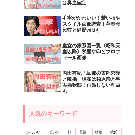
は鼻血確定
毛寧がかわいい！若い頃や
スタイル画像調査！華春瑩
比較と経歴wikiも
皇室の家系図一覧《昭和天
皇以降》学歴や印とプロフ
ィール画像！
内田有紀「旦那の吉岡秀隆
と離婚」現在は柏原崇と事
実婚状態！再婚しない理由
も
人気のキーワード
かわいい
若い頃
顔
旦那
結婚
彼氏