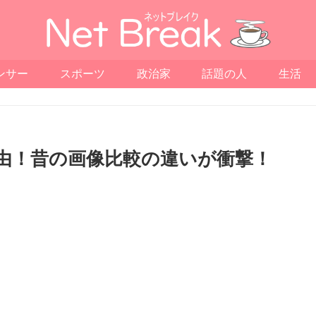
ンサー
スポーツ
政治家
話題の人
生活
由！昔の画像比較の違いが衝撃！