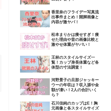
香里奈のフライデー写真流
出事件まとめ！開脚画像と
内容が激ヤバ！
松本まりかは痩せすぎ！痩
せた理由や昔の画像比較と
激やせ体重がヤバい！
王林のスタイルサイズ一
覧！カップ身長体重など各
体型の寸法調査！
河野景子の旦那ジャッキー
ウーの年収は？収入源や金
額が凄い！2人の合計いく
ら？
石川佳純のカップはE！胸
元画像と各スタイルサイズ