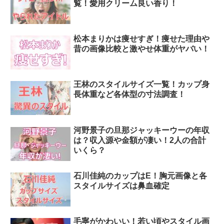
覧！愛用クリーム良い香り！
松本まりかは痩せすぎ！痩せた理由や
昔の画像比較と激やせ体重がヤバい！
王林のスタイルサイズ一覧！カップ身
長体重など各体型の寸法調査！
河野景子の旦那ジャッキーウーの年収
は？収入源や金額が凄い！2人の合計
いくら？
石川佳純のカップはE！胸元画像と各
スタイルサイズは鼻血確定
毛寧がかわいい！若い頃やスタイル画