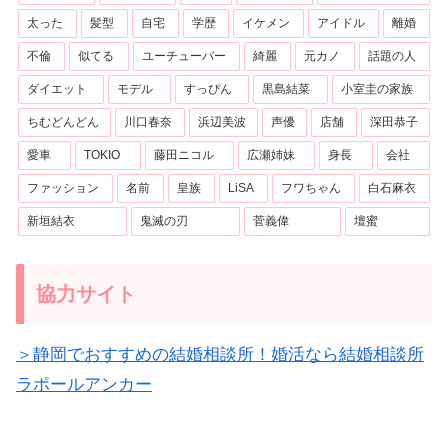
太った
髪型
自宅
学歴
イケメン
アイドル
離婚
不倫
似てる
ユーチューバー
綺麗
元カノ
話題の人
ダイエット
モデル
すっぴん
黒島結菜
小室圭の家族
ちむどんどん
川口春奈
浜辺美波
声優
店舗
深田恭子
愛車
TOKIO
藤田ニコル
広瀬姉妹
身長
会社
ファッション
名前
皇族
LiSA
フワちゃん
白石麻衣
新垣結衣
鬼滅の刃
菅義偉
壇蜜
協力サイト
＞静岡でおすすめの結婚相談所！婚活なら結婚相談所
ラポールアンカー