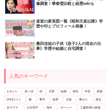
像調査！華春瑩比較と経歴wikiも
皇室の家系図一覧《昭和天皇以降》学
歴や印とプロフィール画像！
桑田佳祐の子供《息子2人の現在の仕
事》学歴や結婚と自宅調査！
人気のキーワード
かわいい
若い頃
顔
旦那
結婚
彼氏
年収
家族
評判口コミ
嫁
事件
経歴
元彼
痩せた
彼女
女子アナ
大谷翔平
海外
ガーシー
工藤静香の家族