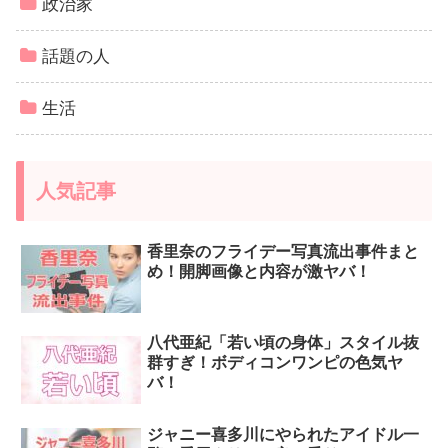
政治家
話題の人
生活
人気記事
香里奈のフライデー写真流出事件まと
め！開脚画像と内容が激ヤバ！
八代亜紀「若い頃の身体」スタイル抜
群すぎ！ボディコンワンピの色気ヤ
バ！
ジャニー喜多川にやられたアイドル一