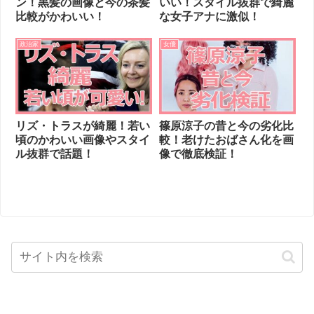
ン！黒髪の画像と今の茶髪
いい！スタイル抜群で綺麗
比較がかわいい！
な女子アナに激似！
政治家
女優
リズ・トラスが綺麗！若い
篠原涼子の昔と今の劣化比
頃のかわいい画像やスタイ
較！老けたおばさん化を画
ル抜群で話題！
像で徹底検証！