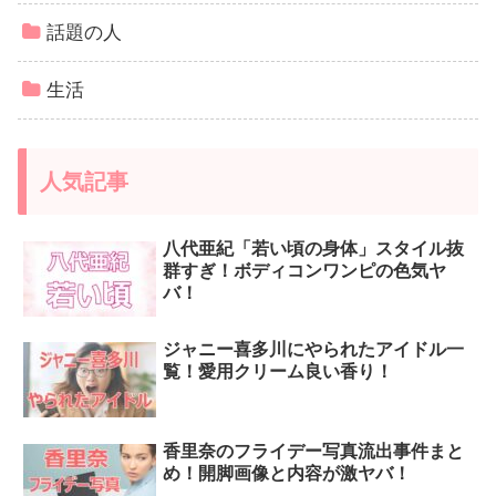
話題の人
生活
人気記事
八代亜紀「若い頃の身体」スタイル抜
群すぎ！ボディコンワンピの色気ヤ
バ！
ジャニー喜多川にやられたアイドル一
覧！愛用クリーム良い香り！
香里奈のフライデー写真流出事件まと
め！開脚画像と内容が激ヤバ！