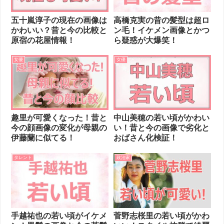
五十嵐淳子の現在の画像は
高橋克実の昔の髪型は超ロ
かわいい？昔と今の比較と
ン毛！イケメン画像とかつ
原宿の花屋情報！
ら疑惑が大爆笑！
女優
女優
趣里が可愛くなった！昔と
中山美穂の若い頃がかわい
今の顔画像の変化が母親の
い！昔と今の画像で劣化と
伊藤蘭に似てる！
おばさん化検証！
タレント
政治家
手越祐也の若い頃がイケメ
菅野志桜里の若い頃がかわ