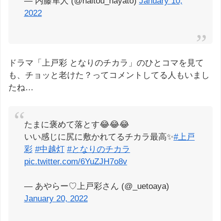
— 内藤隼人 (@naitou_hayato)
January 10,
2022
ドラマ「上戸彩 となりのチカラ」のひとコマを見て
も、チョッと老けた？ってコメントしてる人もいまし
たね…
たまに褒めて落とす😂😂😂
いい感じに尻に敷かれてるチカラ最高✨
#上戸
彩
#中越灯
#となりのチカラ
pic.twitter.com/6YuZJH7o8v
— あやらー♡上戸彩さん (@_uetoaya)
January 20, 2022