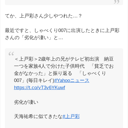
てか、上戸彩さん少しやつれた…？
最近ですと、しゃべくり007に出演したときに上戸彩
さんの「劣化が凄い」と…
＜上戸彩＞2歳年上の兄がテレビ初出演 納豆
一つを家族4人で分けた子供時代 「貧乏でお
金がなかった」と振り返る 「しゃべくり
007」(毎日キレイ)
#Yahooニュース
https://t.co/vT3v6YKuwf
劣化が凄い
天海祐希に似てきたな
#上戸彩