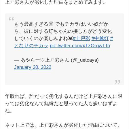
上戸彩さんが劣化した理由をまとめてみます。
もう最高すぎる🥺 でもチカラはいい奴だか
ら、彼に対する灯ちゃんの接し方がどう変化
していくのか楽しみよね💓
#上戸彩
#中越灯
#
となりのチカラ
pic.twitter.com/xTzOrqwTTo
— あやらー♡上戸彩さん (@_uetoaya)
January 20, 2022
年取れば、誰だって劣化するんだけど上戸彩さんに限
っては劣化なんて無縁だと思ってた人も多いはずよ
ね。
ネット上では、上戸彩さんが劣化した理由について、