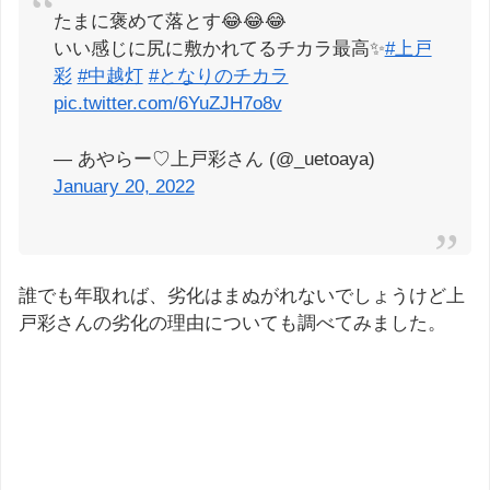
たまに褒めて落とす😂😂😂
いい感じに尻に敷かれてるチカラ最高✨
#上戸
彩
#中越灯
#となりのチカラ
pic.twitter.com/6YuZJH7o8v
— あやらー♡上戸彩さん (@_uetoaya)
January 20, 2022
誰でも年取れば、劣化はまぬがれないでしょうけど上
戸彩さんの劣化の理由についても調べてみました。