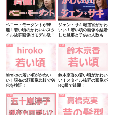
ペニー・モーダントが綺
ジェン・サキ報道官がかわ
麗！若い頃のかわいいスタ
いい！若い頃の画像や結婚
イル抜群画像はモデル級！
した旦那と子供の人数も
歌手
女優
hirokoの若い頃がかわい
鈴木京香の若い頃がかわい
い！現在の顔画像比較で劣
い！スタイル抜群の画像が
化を検証！
RQ級で綺麗！
女優
男優