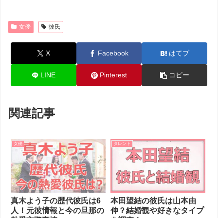
女優
彼氏
X
Facebook
はてブ
LINE
Pinterest
コピー
関連記事
女優
タレント
真木よう子の歴代彼氏は6
本田望結の彼氏は山本由
人！元彼情報と今の旦那の
伸？結婚観や好きなタイプ