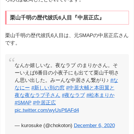
栗山千明の歴代彼氏6人目『中居正広』
栗山千明の歴代彼氏6人目は、元SMAPの中居正広さん
です。
なんか嬉しいな。夜なラブ のまりかさん。そ
ーいえば6番目の小夜子にも出てて栗山千明さ
ん思い出した。みーんな中居さん繋がり♪
#な
なにー
#新しい別の窓
#中居大輔と本田翼と
夜な夜なラブ子さん
#夜なラブ
#松本まりか
#SMAP
#中居正広
pic.twitter.com/wyUsP6AFd4
— kurosuke (@chokoton)
December 6, 2020