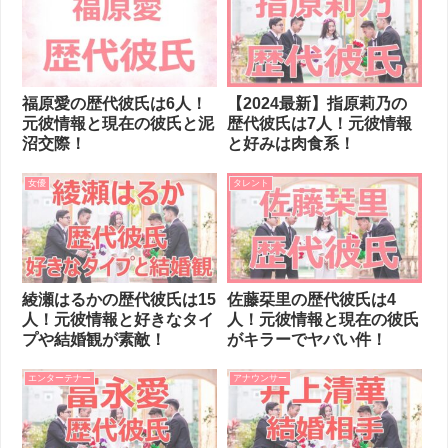
福原愛の歴代彼氏は6人！
【2024最新】指原莉乃の
元彼情報と現在の彼氏と泥
歴代彼氏は7人！元彼情報
沼交際！
と好みは肉食系！
女優
タレント
綾瀬はるかの歴代彼氏は15
佐藤栞里の歴代彼氏は4
人！元彼情報と好きなタイ
人！元彼情報と現在の彼氏
プや結婚観が素敵！
がキラーでヤバい件！
エンターテナー
アナウンサー