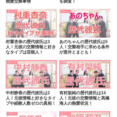
熱愛交際事情
を調査！
タレント
タレント
村重杏奈の歴代彼氏は3
あのちゃんの歴代彼氏は5
人！元彼の交際情報と好き
人！交際相手に求める条件
なタイプは芸能人！
が意外とまとも！
タレント
女優
中村静香の歴代彼氏は2
有村架純の歴代彼氏は14
人！元彼情報と好きなタイ
人！元彼の交際情報と髙橋
プや経験人数ゼロの真相！
海人の熱愛状況！
スポーツ
タレント