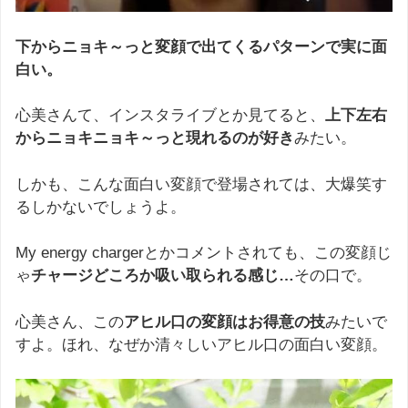
下からニョキ～っと変顔で出てくるパターンで実に面
白い。
心美さんて、インスタライブとか見てると、
上下左右
からニョキニョキ～っと現れるのが好き
みたい。
しかも、こんな面白い変顔で登場されては、大爆笑す
るしかないでしょうよ。
My energy chargerとかコメントされても、この変顔じ
ゃ
チャージどころか吸い取られる感じ…
その口で。
心美さん、この
アヒル口の変顔はお得意の技
みたいで
すよ。ほれ、なぜか清々しいアヒル口の面白い変顔。