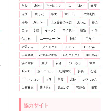
年収
家族
評判口コミ
嫁
事件
経歴
元彼
痩せた
彼女
女子アナ
大谷翔平
海外
ガーシー
工藤静香の家族
太った
髪型
自宅
学歴
イケメン
アイドル
離婚
不倫
似てる
ユーチューバー
綺麗
元カノ
話題の人
ダイエット
モデル
すっぴん
黒島結菜
小室圭の家族
ちむどんどん
川口春奈
浜辺美波
声優
店舗
深田恭子
愛車
い
TOKIO
藤田ニコル
広瀬姉妹
身長
会社
ファッション
名前
皇族
LiSA
フワちゃん
白石麻衣
新垣結衣
鬼滅の刃
菅義偉
壇蜜
協力サイト