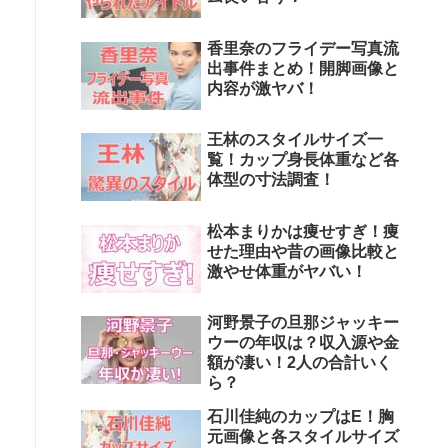
香里奈のフライデー写真流
出事件まとめ！開脚画像と
内容が激ヤバ！
王林のスタイルサイズ一
覧！カップ身長体重など各
体型の寸法調査！
松本まりかは痩せすぎ！痩
せた理由や昔の画像比較と
激やせ体重がヤバい！
河野景子の旦那ジャッキー
ウーの年収は？収入源や金
額が凄い！2人の合計いく
ら？
石川佳純のカップはE！胸
元画像と各スタイルサイズ