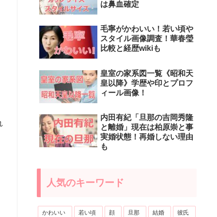
は鼻血確定
毛寧がかわいい！若い頃や
スタイル画像調査！華春瑩
比較と経歴wikiも
皇室の家系図一覧《昭和天
皇以降》学歴や印とプロフ
ィール画像！
内田有紀「旦那の吉岡秀隆
れ
と離婚」現在は柏原崇と事
実婚状態！再婚しない理由
も
イ
人気のキーワード
かわいい
若い頃
顔
旦那
結婚
彼氏