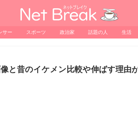
ンサー
スポーツ
政治家
話題の人
生活
画像と昔のイケメン比較や伸ばす理由