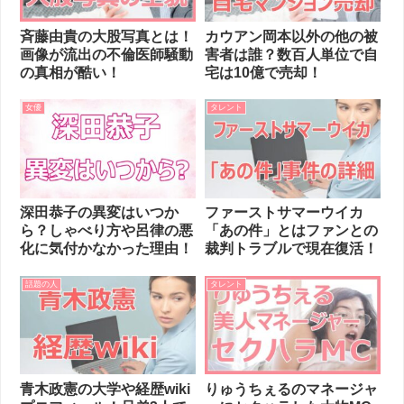
斉藤由貴の大股写真とは！
カウアン岡本以外の他の被
画像が流出の不倫医師騒動
害者は誰？数百人単位で自
の真相が酷い！
宅は10億で売却！
女優
タレント
深田恭子の異変はいつか
ファーストサマーウイカ
ら？しゃべり方や呂律の悪
「あの件」とはファンとの
化に気付かなかった理由！
裁判トラブルで現在復活！
話題の人
タレント
青木政憲の大学や経歴wiki
りゅうちぇるのマネージャ