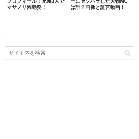
プロフィール！兄弟3人で
ーにセクハラした大物MC
マサノリ園勤務！
は誰？画像と証言動画！