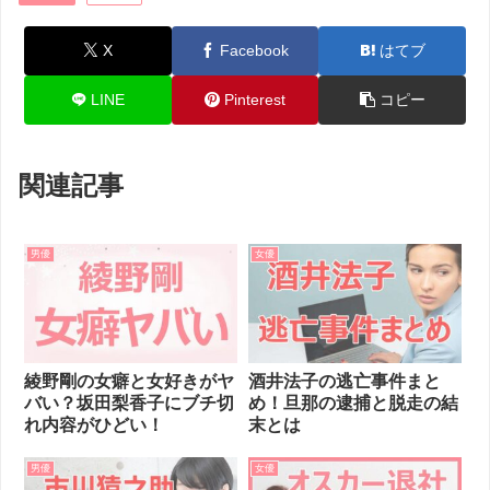
X
Facebook
はてブ
LINE
Pinterest
コピー
関連記事
男優
女優
綾野剛の女癖と女好きがヤ
酒井法子の逃亡事件まと
バい？坂田梨香子にブチ切
め！旦那の逮捕と脱走の結
れ内容がひどい！
末とは
男優
女優