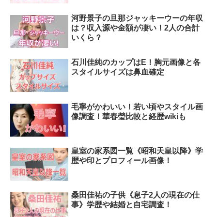
河野景子の旦那ジャッキーウーの年収
は？収入源や金額が凄い！2人の合計
いくら？
石川佳純のカップはE！胸元画像と各
スタイルサイズは鼻血確定
毛寧がかわいい！若い頃やスタイル画
像調査！華春瑩比較と経歴wikiも
皇室の家系図一覧《昭和天皇以降》学
歴や印とプロフィール画像！
桑田佳祐の子供《息子2人の現在の仕
事》学歴や結婚と自宅調査！