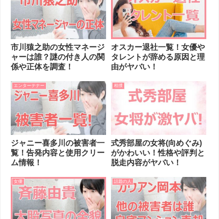
市川猿之助の女性マネージ
オスカー退社一覧！女優や
ャーは誰？謎の付き人の関
タレントが辞める原因と理
係や正体を調査！
由がヤバい！
エンターテナー
相撲
ジャニー喜多川の被害者一
式秀部屋の女将(向めぐみ)
覧！告発内容と使用クリー
がかわいい！性格や評判と
ム情報！
脱走内容がヤバい！
女優
話題の人