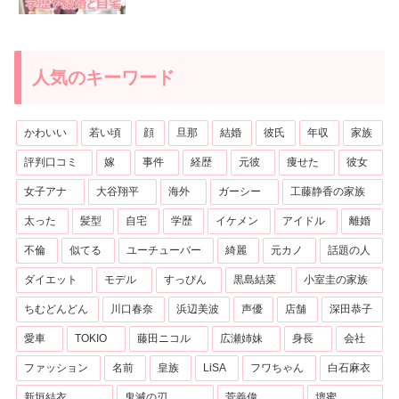
人気のキーワード
かわいい
若い頃
顔
旦那
結婚
彼氏
年収
家族
評判口コミ
嫁
事件
経歴
元彼
痩せた
彼女
女子アナ
大谷翔平
海外
ガーシー
工藤静香の家族
太った
髪型
自宅
学歴
イケメン
アイドル
離婚
不倫
似てる
ユーチューバー
綺麗
元カノ
話題の人
ダイエット
モデル
すっぴん
黒島結菜
小室圭の家族
ちむどんどん
川口春奈
浜辺美波
声優
店舗
深田恭子
愛車
TOKIO
藤田ニコル
広瀬姉妹
身長
会社
ファッション
名前
皇族
LiSA
フワちゃん
白石麻衣
新垣結衣
鬼滅の刃
菅義偉
壇蜜