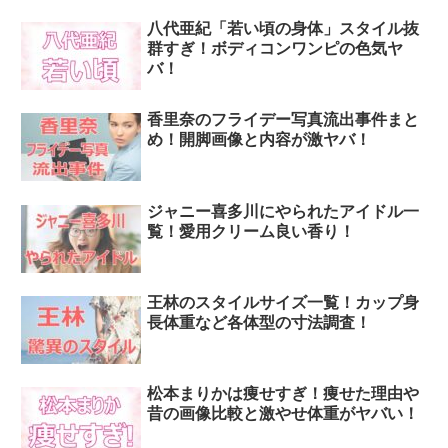
八代亜紀「若い頃の身体」スタイル抜
群すぎ！ボディコンワンピの色気ヤ
バ！
香里奈のフライデー写真流出事件まと
め！開脚画像と内容が激ヤバ！
ジャニー喜多川にやられたアイドル一
覧！愛用クリーム良い香り！
王林のスタイルサイズ一覧！カップ身
長体重など各体型の寸法調査！
松本まりかは痩せすぎ！痩せた理由や
昔の画像比較と激やせ体重がヤバい！