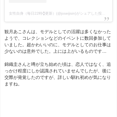
女性自身（毎日22時⌚️更新）(@joseijisin)がシェアした投稿
–
20
観月あこさんは、モデルとしての活躍は多くなかった
ようで、コレクションなどのイベントに数回参加して
いました。超かわいいのに、モデルとしてのお仕事は
少ないのは意外でした。上には上がいるものです…
錦織圭さんと噂が立ち始めた頃は、恋人ではなく、追
っかけ程度にしか認識されていませんでしたが、後に
交際が発覚したのですが、詳しい馴れ初めが気になり
ますね。