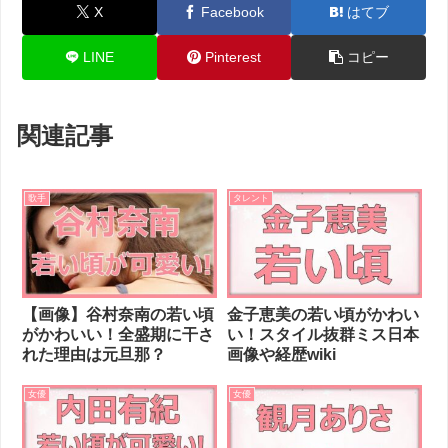
X
Facebook
はてブ
LINE
Pinterest
コピー
関連記事
歌手
タレント
【画像】谷村奈南の若い頃
金子恵美の若い頃がかわい
がかわいい！全盛期に干さ
い！スタイル抜群ミス日本
れた理由は元旦那？
画像や経歴wiki
女優
女優