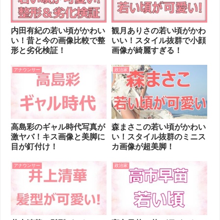
内田有紀の若い頃がかわい
観月ありさの若い頃がかわ
い！昔と今の画像比較で整
いい！スタイル抜群で小顔
形と劣化検証！
画像が綺麗すぎる！
アナウンサー
政治家
高島彩のギャル時代写真が
森まさこの若い頃がかわい
激ヤバ！キス画像と美脚に
い！スタイル抜群のミニス
目が釘付け！
カ画像が超美脚！
アナウンサー
政治家