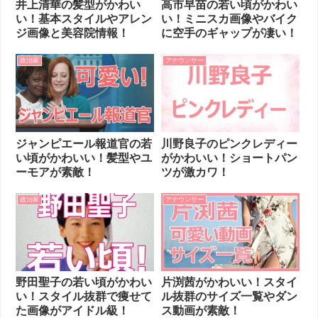
井上清華の髪型がかわい
高市早苗の若い頃がかわい
い！基本スタイルやアレン
い！ミニスカ画像やバイク
ジ画像と美容院情報！
に空手のギャップが凄い！
政治家
アナウンサー
ジャンピエール報道官の若
川野良子のピンクレディー
い頃がかわいい！髪型やユ
がかわいい！ショートパン
ーモアが素敵！
ツが激カワ！
政治家
アナウンサー
野田聖子の若い頃がかわい
片渕茜がかわいい！スタイ
い！スタイル抜群で痩せて
ル抜群のサイズ一覧やダン
た画像がアイドル級！
ス動画が素敵！