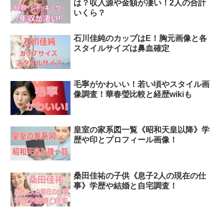
は？収入源や金額が凄い！2人の合計
いくら？
石川佳純のカップはE！胸元画像と各
スタイルサイズは鼻血確定
毛寧がかわいい！若い頃やスタイル画
像調査！華春瑩比較と経歴wikiも
皇室の家系図一覧《昭和天皇以降》学
歴や印とプロフィール画像！
桑田佳祐の子供《息子2人の現在の仕
事》学歴や結婚と自宅調査！