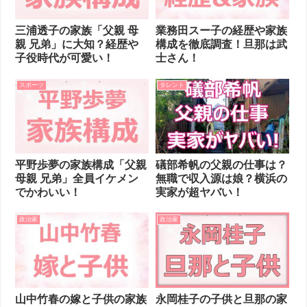
三浦透子の家族「父親 母
業務田スー子の経歴や家族
親 兄弟」に大知？経歴や
構成を徹底調査！旦那は武
子役時代が可愛い！
士さん！
スポーツ
タレント
平野歩夢の家族構成「父親
礒部希帆の父親の仕事は？
母親 兄弟」全員イケメン
無職で収入源は娘？横浜の
でかわいい！
実家が超ヤバい！
政治家
政治家
山中竹春の嫁と子供の家族
永岡桂子の子供と旦那の家