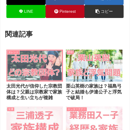
LINE
Pinterest
コピー
関連記事
タレント
野球
太田光代が信仰した宗教団
栗山英樹の家族は？福島弓
体は？父親は宗教家で家族
子と結婚も伊達公子と浮気
構成と生い立ちが複雑
で破局！
女優
エンターテナー