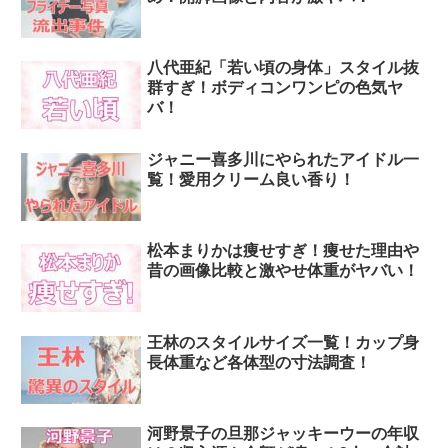
八代亜紀「若い頃の身体」スタイル抜
群すぎ！ボディコンワンピの色気ヤ
バ！
ジャニー喜多川にやられたアイドル一
覧！愛用クリーム良い香り！
松本まりかは痩せすぎ！痩せた理由や
昔の画像比較と激やせ体重がヤバい！
王林のスタイルサイズ一覧！カップ身
長体重など各体型の寸法調査！
河野景子の旦那ジャッキーウーの年収