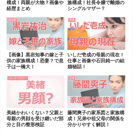
構成！両親が大物？画像や
族構成！社長令嬢で離婚の
経歴まとめ
シングルマザー？
政治家
男優
【画像】黒岩知事の嫁と子
いしだ壱成の母親の現在！
供の家族構成！恐妻？で息
仕事と画像や石田純一の結
子は一橋大！
婚秘話！
エンターテナー
女優
美緒かわいくない？父親と
藤間爽子の家系図と家族構
母親の男顔を受け継いだ部
成！兄弟や祖父母の関係を
分と目の整形検証
分かりやすく解説！