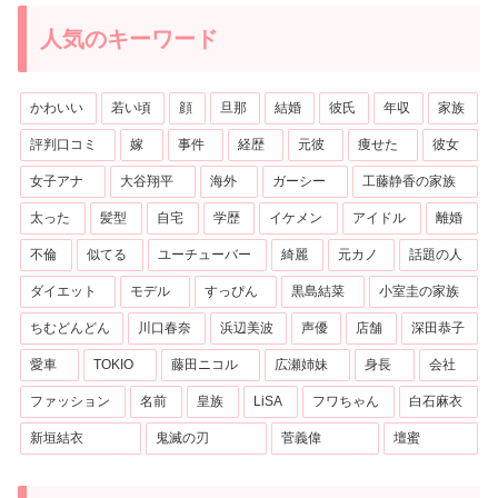
人気のキーワード
かわいい
若い頃
顔
旦那
結婚
彼氏
年収
家族
評判口コミ
嫁
事件
経歴
元彼
痩せた
彼女
女子アナ
大谷翔平
海外
ガーシー
工藤静香の家族
太った
髪型
自宅
学歴
イケメン
アイドル
離婚
不倫
似てる
ユーチューバー
綺麗
元カノ
話題の人
ダイエット
モデル
すっぴん
黒島結菜
小室圭の家族
ちむどんどん
川口春奈
浜辺美波
声優
店舗
深田恭子
愛車
TOKIO
藤田ニコル
広瀬姉妹
身長
会社
ファッション
名前
皇族
LiSA
フワちゃん
白石麻衣
新垣結衣
鬼滅の刃
菅義偉
壇蜜