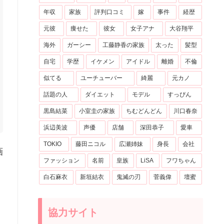
年収
家族
評判口コミ
嫁
事件
経歴
元彼
痩せた
彼女
女子アナ
大谷翔平
海外
ガーシー
工藤静香の家族
太った
髪型
自宅
学歴
イケメン
アイドル
離婚
不倫
似てる
ユーチューバー
綺麗
元カノ
話題の人
ダイエット
モデル
すっぴん
黒島結菜
小室圭の家族
ちむどんどん
川口春奈
浜辺美波
声優
店舗
深田恭子
愛車
TOKIO
藤田ニコル
広瀬姉妹
身長
会社
画
ファッション
名前
皇族
LiSA
フワちゃん
白石麻衣
新垣結衣
鬼滅の刃
菅義偉
壇蜜
協力サイト