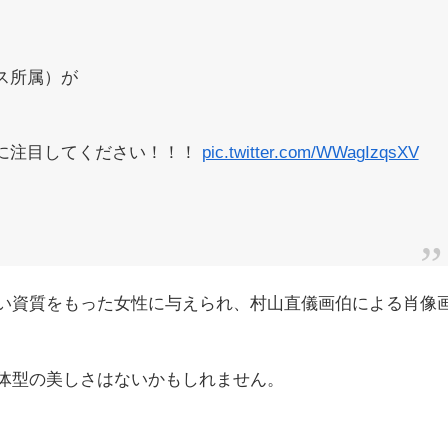
ス所属）が
に注目してください！！！
pic.twitter.com/WWagIzqsXV
い資質をもった女性に与えられ、村山直儀画伯による肖像
体型の美しさはないかもしれません。