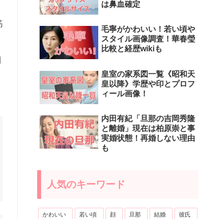
は鼻血確定
筋
毛寧がかわいい！若い頃や
スタイル画像調査！華春瑩
比較と経歴wikiも
別
皇室の家系図一覧《昭和天
皇以降》学歴や印とプロフ
ィール画像！
内田有紀「旦那の吉岡秀隆
と離婚」現在は柏原崇と事
実婚状態！再婚しない理由
も
人気のキーワード
かわいい
若い頃
顔
旦那
結婚
彼氏