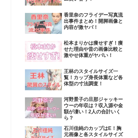
香里奈のフライデー写真流
出事件まとめ！開脚画像と
内容が激ヤバ！
松本まりかは痩せすぎ！痩
せた理由や昔の画像比較と
激やせ体重がヤバい！
王林のスタイルサイズ一
覧！カップ身長体重など各
体型の寸法調査！
河野景子の旦那ジャッキー
ウーの年収は？収入源や金
額が凄い！2人の合計いく
ら？
石川佳純のカップはE！胸
元画像と各スタイルサイズ