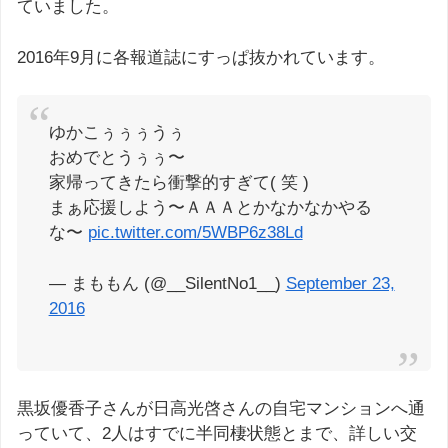
ていました。
2016年9月に各報道誌にすっぱ抜かれています。
ゆかこぅぅぅうぅ
おめでとうぅぅ〜
家帰ってきたら衝撃的すぎて( 笑 )
まぁ応援しよう〜ＡＡＡとかなかなかやる
な〜
pic.twitter.com/5WBP6z38Ld
— まももん (@__SilentNo1__)
September 23,
2016
黒坂優香子さんが日高光啓さんの自宅マンションへ通
っていて、2人はすでに半同棲状態とまで、詳しい交