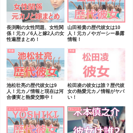
長渕剛の女性問題、女性関
山田裕貴の歴代彼女は10
係！元カノ6人と嫁2人の女
人！元カノやガーシー暴露
性遍歴まとめ！
情報！
男優
男優
池松壮亮の歴代彼女は9
松田凌の彼女は誰？歴代彼
人！元カノ情報と現在は河
女の熱愛元カノ情報がヤバ
合優実と熱愛交際中！
い！
エンターテナー
タレント