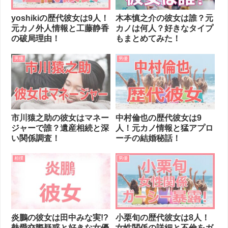
yoshikiの歴代彼女は9人！
木本慎之介の彼女は誰？元
元カノ外人情報と工藤静香
カノは何人？好きなタイプ
の破局理由！
もまとめてみた！
男優
男優
市川猿之助の彼女はマネー
中村倫也の歴代彼女は9
ジャーで誰？遺産相続と深
人！元カノ情報と猛アプロ
い関係調査！
ーチの結婚秘話！
相撲
男優
炎鵬の彼女は田中みな実!?
小栗旬の歴代彼女は8人！
熱愛交際疑惑と好きな女優
女性関係の詳細と不倫をガ