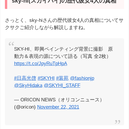
sky-hi(スカイハイ)の歴代彼女4人の真相
さっとく、sky-hiさんの歴代彼女4人の真相についてサ
クサクご紹介しながら解説しますね。
SKY-HI、即興ペインティング背景に撮影 原
動力＆表現の源について語る（写真 全2枚）
https://t.co/JpyRuTpHpA
#日高光啓
#SKYHI
#装苑
@fashionjp
@SkyHidaka
@SKYHI_STAFF
— ORICON NEWS（オリコンニュース）
(@oricon)
November 22, 2021