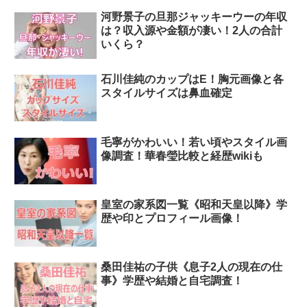
河野景子の旦那ジャッキーウーの年収
は？収入源や金額が凄い！2人の合計
いくら？
石川佳純のカップはE！胸元画像と各
スタイルサイズは鼻血確定
毛寧がかわいい！若い頃やスタイル画
像調査！華春瑩比較と経歴wikiも
皇室の家系図一覧《昭和天皇以降》学
歴や印とプロフィール画像！
桑田佳祐の子供《息子2人の現在の仕
事》学歴や結婚と自宅調査！