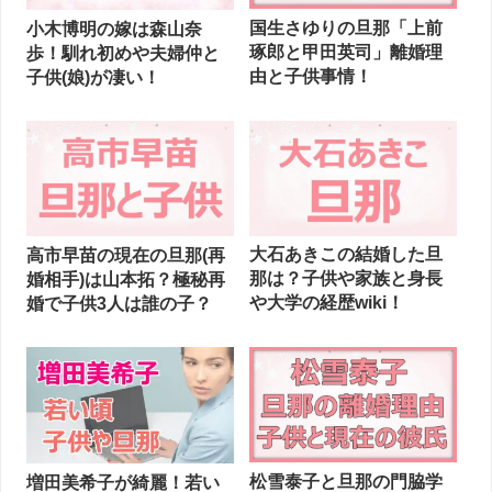
国生さゆりの旦那「上前
小木博明の嫁は森山奈
琢郎と甲田英司」離婚理
歩！馴れ初めや夫婦仲と
由と子供事情！
子供(娘)が凄い！
大石あきこの結婚した旦
高市早苗の現在の旦那(再
那は？子供や家族と身長
婚相手)は山本拓？極秘再
や大学の経歴wiki！
婚で子供3人は誰の子？
松雪泰子と旦那の門脇学
増田美希子が綺麗！若い