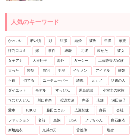
人気のキーワード
かわいい
若い頃
顔
旦那
結婚
彼氏
年収
家族
評判口コミ
嫁
事件
経歴
元彼
痩せた
彼女
女子アナ
大谷翔平
海外
ガーシー
工藤静香の家族
太った
髪型
自宅
学歴
イケメン
アイドル
離婚
不倫
似てる
ユーチューバー
綺麗
元カノ
話題の人
ダイエット
モデル
すっぴん
黒島結菜
小室圭の家族
ちむどんどん
川口春奈
浜辺美波
声優
店舗
深田恭子
愛車
TOKIO
藤田ニコル
広瀬姉妹
身長
会社
ファッション
名前
皇族
LiSA
フワちゃん
白石麻衣
新垣結衣
鬼滅の刃
菅義偉
壇蜜