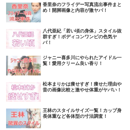
香里奈のフライデー写真流出事件まと
め！開脚画像と内容が激ヤバ！
八代亜紀「若い頃の身体」スタイル抜
群すぎ！ボディコンワンピの色気ヤ
バ！
ジャニー喜多川にやられたアイドル一
覧！愛用クリーム良い香り！
松本まりかは痩せすぎ！痩せた理由や
昔の画像比較と激やせ体重がヤバい！
王林のスタイルサイズ一覧！カップ身
長体重など各体型の寸法調査！