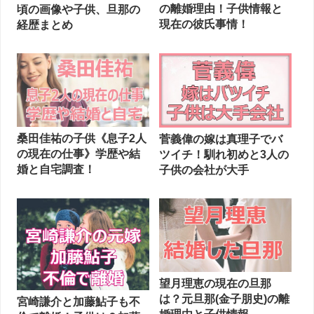
の離婚理由！子供情報と
頃の画像や子供、旦那の
現在の彼氏事情！
経歴まとめ
桑田佳祐の子供《息子2人
菅義偉の嫁は真理子でバ
の現在の仕事》学歴や結
ツイチ！馴れ初めと3人の
婚と自宅調査！
子供の会社が大手
望月理恵の現在の旦那
は？元旦那(金子朋史)の離
宮崎謙介と加藤鮎子も不