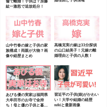
婚理由と子供情報
倫で離婚！子供は？加藤
紘一激怒で追放処分！
高橋克実の嫁は33分探偵
山中竹春の嫁と子供の家
の山口結美子！元嫁の離
族構成！両親が大物？画
婚理由と子供の人数！
像や経歴まとめ
習近平の子供(娘)がかわい
あびる優の実家は福岡県
い！大学や結婚の経歴
大牟田市のお寺で金持
wikiと最新画像
ち！母と優の子供と暮ら