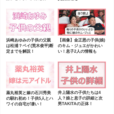
とめ
【画像】金正恩の子供(娘)
浜崎あゆみの子供の父親
のキム・ジュエがかわい
は松浦？ペイ(荒木俊平)断
い！息子2人の情報も
定までを解説！
井上陽水の子供たちは4
薬丸裕英と嫁の石川秀美
人？娘と息子の詳細と次
の馴れ初め！子供5人とハ
男TAKITAの正体！
ワイの自宅が凄い！