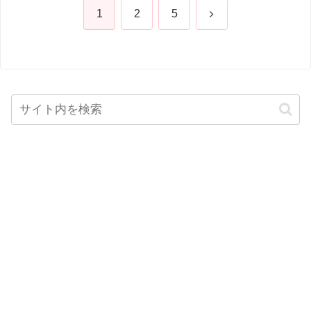
次
1
2
5
へ