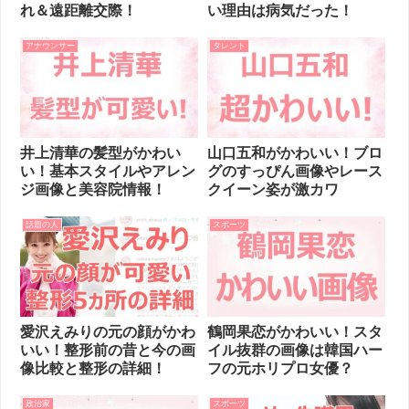
れ＆遠距離交際！
い理由は病気だった！
アナウンサー
タレント
井上清華の髪型がかわい
山口五和がかわいい！ブロ
い！基本スタイルやアレン
グのすっぴん画像やレース
ジ画像と美容院情報！
クイーン姿が激カワ
話題の人
スポーツ
愛沢えみりの元の顔がかわ
鶴岡果恋がかわいい！スタ
いい！整形前の昔と今の画
イル抜群の画像は韓国ハー
像比較と整形の詳細！
フの元ホリプロ女優？
政治家
スポーツ