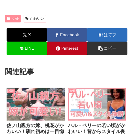
女優
かわいい
X
Facebook
はてブ
LINE
Pinterest
コピー
関連記事
相撲
女優
佐ノ山親方の嫁、桃花がか
ハル・ベリーの若い頃がか
わいい！馴れ初めは一目惚
わいい！昔からスタイル良