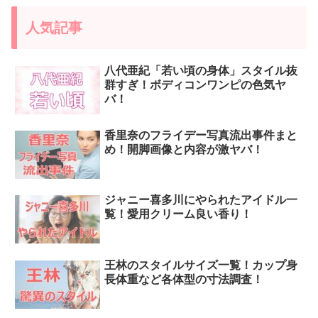
人気記事
八代亜紀「若い頃の身体」スタイル抜
群すぎ！ボディコンワンピの色気ヤ
バ！
香里奈のフライデー写真流出事件まと
め！開脚画像と内容が激ヤバ！
ジャニー喜多川にやられたアイドル一
覧！愛用クリーム良い香り！
王林のスタイルサイズ一覧！カップ身
長体重など各体型の寸法調査！