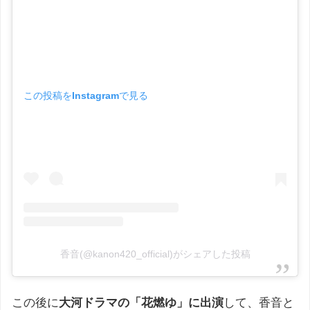
この投稿をInstagramで見る
香音(@kanon420_official)がシェアした投稿
この後に
大河ドラマの「花燃ゆ」に出演
して、香音と