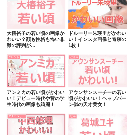
大椿裕子の若い頃の画像か
ドルーリー朱瑛里がかわい
わいい？顔も性格も怖い非
い！インスタ画像と奇跡の
難の評判が…
1枚！
タレント
政治家
アンミカの若い頃がかわい
アウンサンスーチーの若い
い！デビュー時代や昔の学
頃がかわいい！ヘップバー
生時代の画像も綺麗！
ン似の天才美女！
アナウンサー
歌手