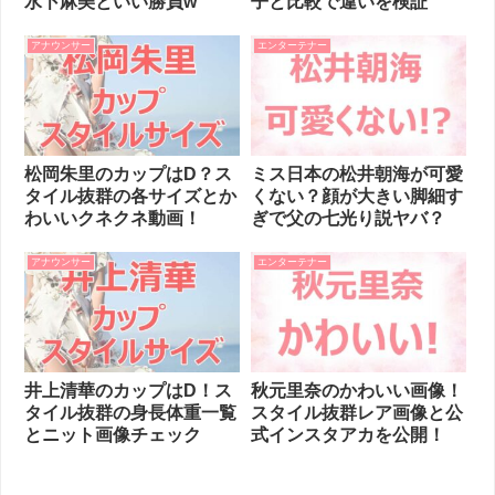
水卜麻美といい勝負w
子と比較で違いを検証
アナウンサー
エンターテナー
松岡朱里のカップはD？ス
ミス日本の松井朝海が可愛
タイル抜群の各サイズとか
くない？顔が大きい脚細す
わいいクネクネ動画！
ぎで父の七光り説ヤバ？
アナウンサー
エンターテナー
井上清華のカップはD！ス
秋元里奈のかわいい画像！
タイル抜群の身長体重一覧
スタイル抜群レア画像と公
とニット画像チェック
式インスタアカを公開！