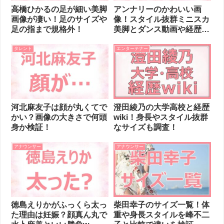
高橋ひかるの足が細い美脚
アンナリーのかわいい画
画像が凄い！足のサイズや
像！スタイル抜群ミニスカ
足の指まで規格外！
美脚とダンス動画や経歴
も！
タレント
エンターテナー
河北麻友子は顔が丸くてで
澄田綾乃の大学高校と経歴
かい？画像の大きさで何頭
wiki！身長やスタイル抜群
身か検証！
なサイズも調査！
アナウンサー
アナウンサー
徳島えりかがふっくら太っ
柴田幸子のサイズ一覧！体
た理由は妊娠？顔真ん丸で
重や身長スタイルを峰不二