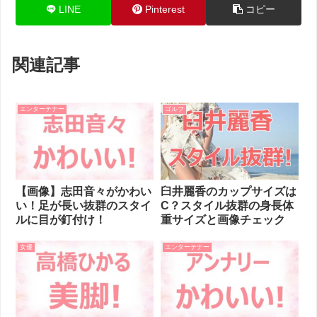
LINE
Pinterest
コピー
関連記事
エンターテナー
ゴルフ
【画像】志田音々がかわい
臼井麗香のカップサイズは
い！足が長い抜群のスタイ
C？スタイル抜群の身長体
ルに目が釘付け！
重サイズと画像チェック
女優
エンターテナー