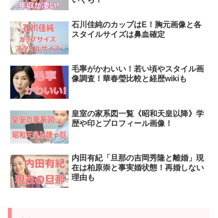
石川佳純のカップはE！胸元画像と各
スタイルサイズは鼻血確定
毛寧がかわいい！若い頃やスタイル画
像調査！華春瑩比較と経歴wikiも
皇室の家系図一覧《昭和天皇以降》学
歴や印とプロフィール画像！
内田有紀「旦那の吉岡秀隆と離婚」現
在は柏原崇と事実婚状態！再婚しない
理由も