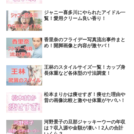
ジャニー喜多川にやられたアイドル一
覧！愛用クリーム良い香り！
香里奈のフライデー写真流出事件まと
め！開脚画像と内容が激ヤバ！
王林のスタイルサイズ一覧！カップ身
長体重など各体型の寸法調査！
松本まりかは痩せすぎ！痩せた理由や
昔の画像比較と激やせ体重がヤバい！
河野景子の旦那ジャッキーウーの年収
は？収入源や金額が凄い！2人の合計
いくら？