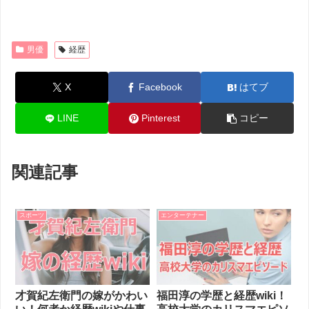
男優
経歴
X
Facebook
はてブ
LINE
Pinterest
コピー
関連記事
スポーツ
エンターテナー
才賀紀左衛門の嫁がかわい
福田淳の学歴と経歴wiki！