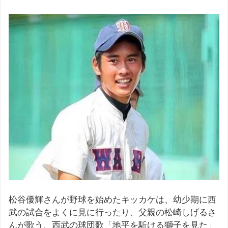
松谷優輝さんが野球を始めたキッカケは、幼少期に西
武の試合をよくに見に行ったり、父親の松崎しげるさ
んが歌う、西武の球団歌「地平を駈ける獅子を見た」