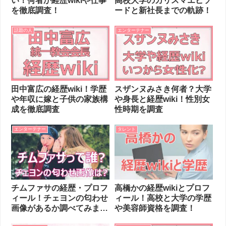
い！何者か経歴wikiや仕事
高校大学のカリスマエピソ
を徹底調査！
ードと新社長までの軌跡！
話題の人
エンターテナー
田中富広の経歴wiki！学歴
スザンヌみさき何者？大学
や年収に嫁と子供の家族構
や身長と経歴wiki！性別女
成を徹底調査
性時期を調査
エンターテナー
タレント
チムファサの経歴・プロフ
高橋かの経歴wikiとプロフ
ィール！チェヨンの匂わせ
ィール！高校と大学の学歴
画像があるか調べてみまし
や美容師資格を調査！
た。