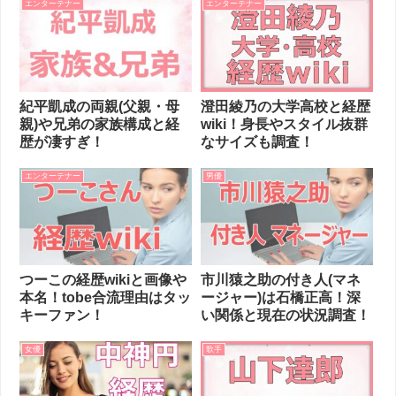
エンターテナー
エンターテナー
紀平凱成の両親(父親・母
澄田綾乃の大学高校と経歴
親)や兄弟の家族構成と経
wiki！身長やスタイル抜群
歴が凄すぎ！
なサイズも調査！
エンターテナー
男優
つーこの経歴wikiと画像や
市川猿之助の付き人(マネ
本名！tobe合流理由はタッ
ージャー)は石橋正高！深
キーファン！
い関係と現在の状況調査！
女優
歌手