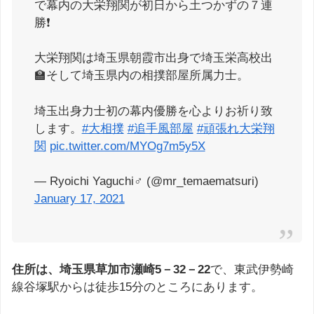
で幕内の大栄翔関が初日から土つかずの７連
勝❗
大栄翔関は埼玉県朝霞市出身で埼玉栄高校出
🏫そして埼玉県内の相撲部屋所属力士。
埼玉出身力士初の幕内優勝を心よりお祈り致
します。
#大相撲
#追手風部屋
#頑張れ大栄翔
関
pic.twitter.com/MYOg7m5y5X
— Ryoichi Yaguchi♂ (@mr_temaematsuri)
January 17, 2021
住所は、埼玉県草加市瀬崎5－32－22
で、東武伊勢崎
線谷塚駅からは徒歩15分のところにあります。