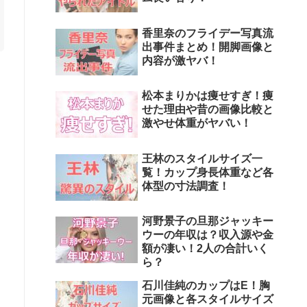
香里奈のフライデー写真流
出事件まとめ！開脚画像と
内容が激ヤバ！
松本まりかは痩せすぎ！痩
せた理由や昔の画像比較と
激やせ体重がヤバい！
王林のスタイルサイズ一
覧！カップ身長体重など各
体型の寸法調査！
河野景子の旦那ジャッキー
ウーの年収は？収入源や金
額が凄い！2人の合計いく
ら？
石川佳純のカップはE！胸
元画像と各スタイルサイズ