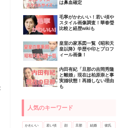
は鼻血確定
毛寧がかわいい！若い頃や
スタイル画像調査！華春瑩
比較と経歴wikiも
皇室の家系図一覧《昭和天
皇以降》学歴や印とプロフ
ィール画像！
内田有紀「旦那の吉岡秀隆
と離婚」現在は柏原崇と事
実婚状態！再婚しない理由
も
と
人気のキーワード
かわいい
若い頃
顔
旦那
結婚
彼氏