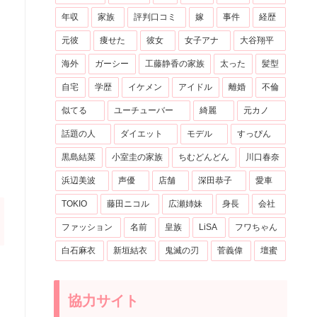
年収
家族
評判口コミ
嫁
事件
経歴
元彼
痩せた
彼女
女子アナ
大谷翔平
海外
ガーシー
工藤静香の家族
太った
髪型
自宅
学歴
イケメン
アイドル
離婚
不倫
似てる
ユーチューバー
綺麗
元カノ
話題の人
ダイエット
モデル
すっぴん
黒島結菜
小室圭の家族
ちむどんどん
川口春奈
浜辺美波
声優
店舗
深田恭子
愛車
TOKIO
藤田ニコル
広瀬姉妹
身長
会社
ファッション
名前
皇族
LiSA
フワちゃん
白石麻衣
新垣結衣
鬼滅の刃
菅義偉
壇蜜
協力サイト