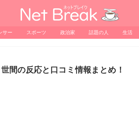
ンサー
スポーツ
政治家
話題の人
生活
？世間の反応と口コミ情報まとめ！