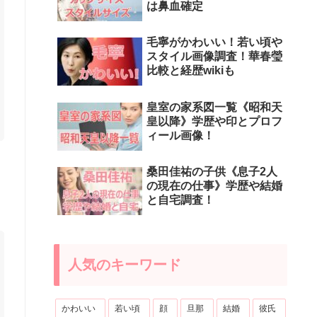
は鼻血確定
毛寧がかわいい！若い頃や
スタイル画像調査！華春瑩
比較と経歴wikiも
皇室の家系図一覧《昭和天
皇以降》学歴や印とプロフ
ィール画像！
桑田佳祐の子供《息子2人
の現在の仕事》学歴や結婚
と自宅調査！
人気のキーワード
かわいい
若い頃
顔
旦那
結婚
彼氏