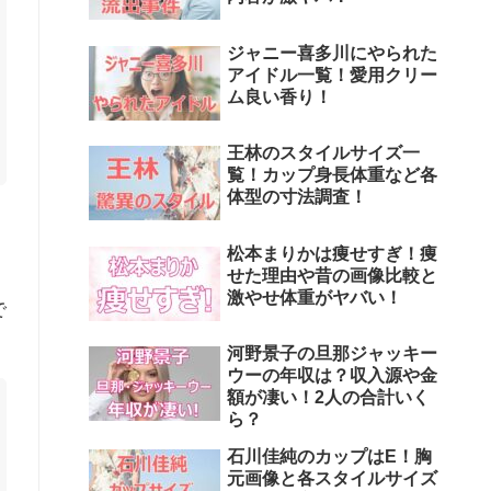
ジャニー喜多川にやられた
アイドル一覧！愛用クリー
ム良い香り！
王林のスタイルサイズ一
覧！カップ身長体重など各
体型の寸法調査！
松本まりかは痩せすぎ！痩
せた理由や昔の画像比較と
激やせ体重がヤバい！
で
河野景子の旦那ジャッキー
ウーの年収は？収入源や金
額が凄い！2人の合計いく
ら？
石川佳純のカップはE！胸
元画像と各スタイルサイズ