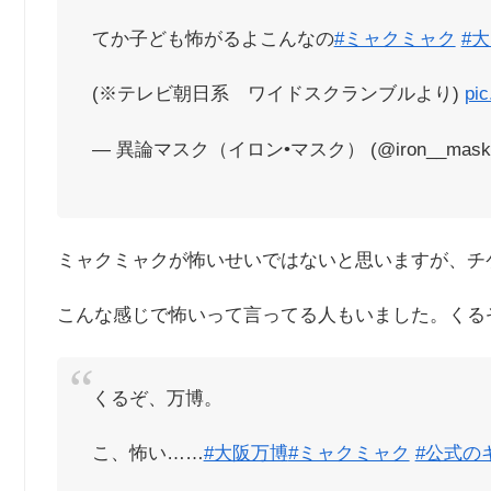
てか子ども怖がるよこんなの
#ミャクミャク
#
(※テレビ朝日系 ワイドスクランブルより)
pic
— 異論マスク（イロン•マスク） (@iron__mask
ミャクミャクが怖いせいではないと思いますが、チ
こんな感じで怖いって言ってる人もいました。くる
くるぞ、万博。
こ、怖い……
#大阪万博
#ミャクミャク
#公式の