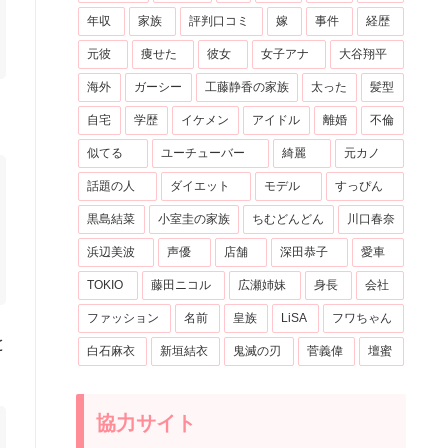
年収
家族
評判口コミ
嫁
事件
経歴
元彼
痩せた
彼女
女子アナ
大谷翔平
海外
ガーシー
工藤静香の家族
太った
髪型
自宅
学歴
イケメン
アイドル
離婚
不倫
似てる
ユーチューバー
綺麗
元カノ
話題の人
ダイエット
モデル
すっぴん
黒島結菜
小室圭の家族
ちむどんどん
川口春奈
浜辺美波
声優
店舗
深田恭子
愛車
TOKIO
藤田ニコル
広瀬姉妹
身長
会社
ファッション
名前
皇族
LiSA
フワちゃん
と
白石麻衣
新垣結衣
鬼滅の刃
菅義偉
壇蜜
協力サイト