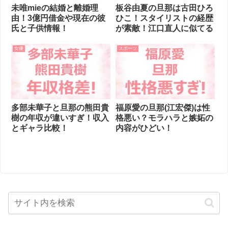
未唯mieの結婚と離婚理
板谷由夏の旦那は古田ひろ
由！3億円借金や現在の彼
ひこ！スタイリストの経歴
氏と子供情報！
が素敵！江口直人に似てる
女優
スポーツ
多部未華子と旦那の熊田貴
福原愛の旦那(江宏傑)は性
樹の年収が違いすぎ！収入
格悪い？モラハラと嫉妬の
とギャラ比較！
内容がひどい！