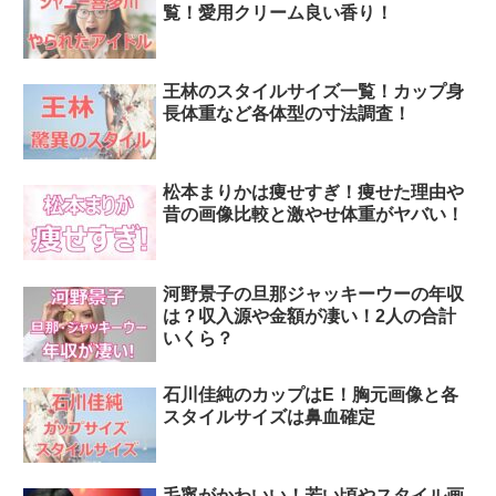
覧！愛用クリーム良い香り！
王林のスタイルサイズ一覧！カップ身
長体重など各体型の寸法調査！
松本まりかは痩せすぎ！痩せた理由や
昔の画像比較と激やせ体重がヤバい！
河野景子の旦那ジャッキーウーの年収
は？収入源や金額が凄い！2人の合計
いくら？
石川佳純のカップはE！胸元画像と各
スタイルサイズは鼻血確定
毛寧がかわいい！若い頃やスタイル画