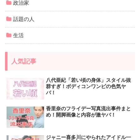
政治家
話題の人
生活
人気記事
八代亜紀「若い頃の身体」スタイル抜
群すぎ！ボディコンワンピの色気ヤ
バ！
香里奈のフライデー写真流出事件まと
め！開脚画像と内容が激ヤバ！
ジャニー喜多川にやられたアイドル一