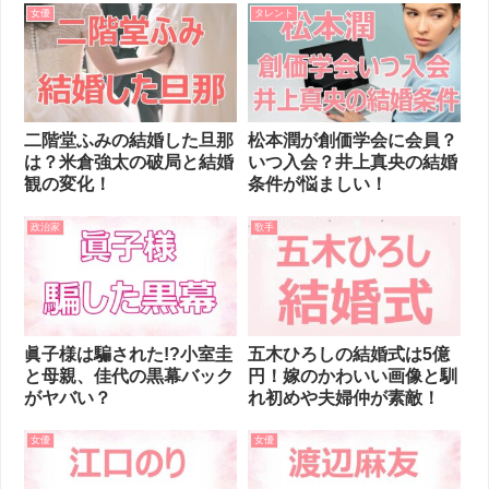
女優
タレント
二階堂ふみの結婚した旦那
松本潤が創価学会に会員？
は？米倉強太の破局と結婚
いつ入会？井上真央の結婚
観の変化！
条件が悩ましい！
政治家
歌手
眞子様は騙された!?小室圭
五木ひろしの結婚式は5億
と母親、佳代の黒幕バック
円！嫁のかわいい画像と馴
がヤバい？
れ初めや夫婦仲が素敵！
女優
女優