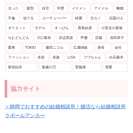
太った
髪型
自宅
学歴
イケメン
アイドル
離婚
不倫
似てる
ユーチューバー
綺麗
元カノ
話題の人
ダイエット
モデル
すっぴん
黒島結菜
小室圭の家族
ちむどんどん
川口春奈
浜辺美波
声優
店舗
深田恭子
愛車
TOKIO
藤田ニコル
広瀬姉妹
身長
会社
ファッション
名前
皇族
LiSA
フワちゃん
白石麻衣
新垣結衣
鬼滅の刃
菅義偉
壇蜜
協力サイト
＞静岡でおすすめの結婚相談所！婚活なら結婚相談所
ラポールアンカー