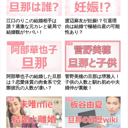
江口のりこの結婚相手は
渡辺麻友が妊娠!？引退理
誰？過激な元カレと破局で
由は結婚で極秘出産の可能
結婚観がヤバい！
性あり？
アナウンサー
女優
阿部華也子の結婚した旦那
菅野美穂の旦那は堺雅人！
は？恋愛体質の肉食系で交
子供の人数と馴れ初めや夫
際彼氏の人数が凄い？
婦仲が素敵！
歌手
女優