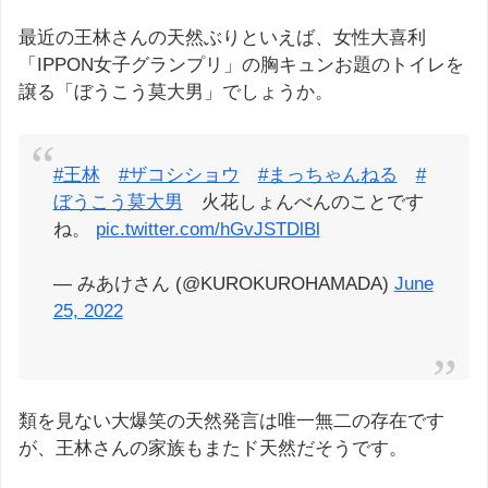
最近の王林さんの天然ぶりといえば、女性大喜利
「IPPON女子グランプリ」の胸キュンお題のトイレを
譲る「ぼうこう莫大男」でしょうか。
#王林
#ザコシショウ
#まっちゃんねる
#
ぼうこう莫大男
火花しょんべんのことです
ね。
pic.twitter.com/hGvJSTDlBl
— みあけさん (@KUROKUROHAMADA)
June
25, 2022
類を見ない大爆笑の天然発言は唯一無二の存在です
が、王林さんの家族もまたド天然だそうです。