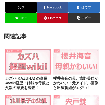
X
Facebook
はてブ
LINE
Pinterest
コピー
関連記事
エンターテナー
男優
カズハ(KAZUHA) の身長
櫻井海音の母、吉野美佳が
やwiki経歴！姉妹や母親と
かわいい！元アイドル画像
父親の家族を調査！
と出演番組がエグい！
女優
男優