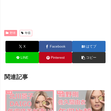
野球
年収
X
Facebook
はてブ
LINE
Pinterest
コピー
関連記事
女優
男優