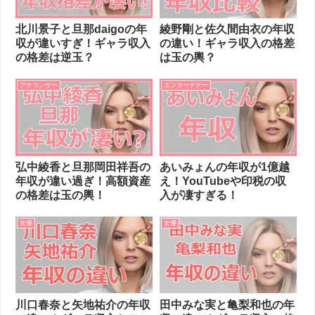
北川景子と旦那daigoの年
綾野剛と佐久間由衣の年収
収が違いすぎ！ギャラ収入
の違い！ギャラ収入の格差
の格差は逆玉？
は玉の輿？
アナウンサー
エンターテナー
弘中綾香と旦那岡田祥吾の
あいみょんの年収が1億越
年収が違い過ぎ！高額資産
え！YouTubeや印税の収
の格差は玉の輿！
入が凄すぎる！
女優
女優
川口春奈と矢地祐介の年収
田中みな実と亀梨和也の年