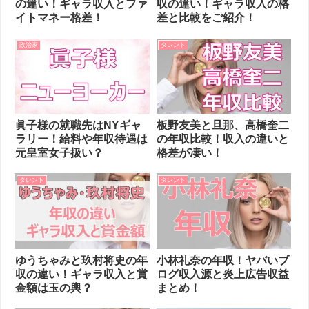
の違い！ギャラ収入とファ
収の違い！ギャラ収入の格
イトマネー格差！
差と比較をご紹介！
政治家
タレント
眞子様の就職先はNYギャ
板野友美と旦那、高橋奎二
ラリー！給料や年収待遇は
の年収比較！収入の違いと
元皇室女子扱い？
格差が凄い！
タレント
タレント
ゆうちゃみと玖村将史の年
小林礼奈の年収！ヤバいブ
収の違い！ギャラ収入と賞
ログ収入源と炎上広告収益
金額は玉の輿？
まとめ！