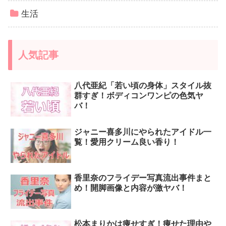
生活
人気記事
八代亜紀「若い頃の身体」スタイル抜
群すぎ！ボディコンワンピの色気ヤ
バ！
ジャニー喜多川にやられたアイドル一
覧！愛用クリーム良い香り！
香里奈のフライデー写真流出事件まと
め！開脚画像と内容が激ヤバ！
松本まりかは痩せすぎ！痩せた理由や