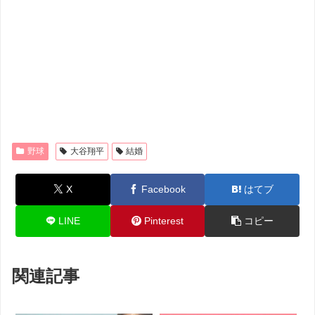
野球
大谷翔平
結婚
X
Facebook
はてブ
LINE
Pinterest
コピー
関連記事