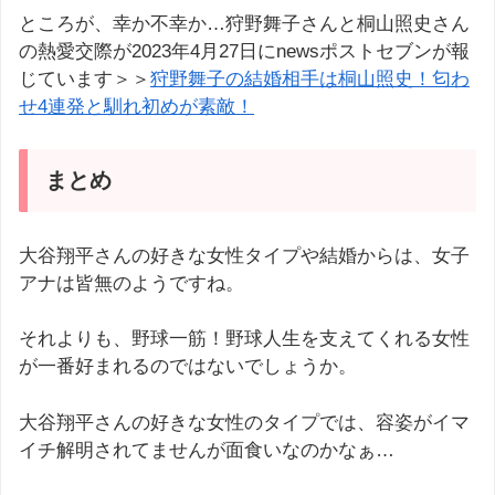
ところが、幸か不幸か…狩野舞子さんと桐山照史さん
の熱愛交際が2023年4月27日にnewsポストセブンが報
じています＞＞
狩野舞子の結婚相手は桐山照史！匂わ
せ4連発と馴れ初めが素敵！
まとめ
大谷翔平さんの好きな女性タイプや結婚からは、女子
アナは皆無のようですね。
それよりも、野球一筋！野球人生を支えてくれる女性
が一番好まれるのではないでしょうか。
大谷翔平さんの好きな女性のタイプでは、容姿がイマ
イチ解明されてませんが面食いなのかなぁ…