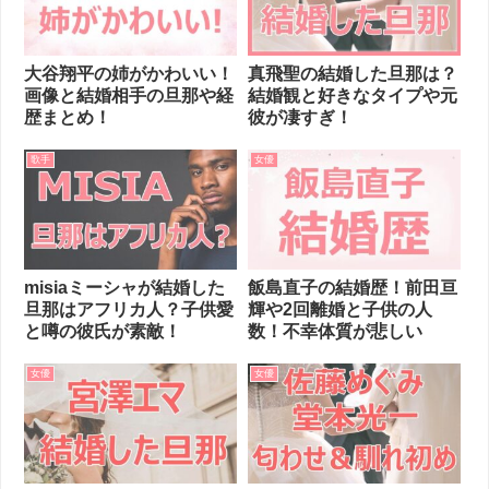
大谷翔平の姉がかわいい！
真飛聖の結婚した旦那は？
画像と結婚相手の旦那や経
結婚観と好きなタイプや元
歴まとめ！
彼が凄すぎ！
歌手
女優
misiaミーシャが結婚した
飯島直子の結婚歴！前田亘
旦那はアフリカ人？子供愛
輝や2回離婚と子供の人
と噂の彼氏が素敵！
数！不幸体質が悲しい
女優
女優