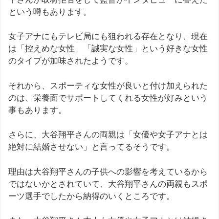
という噂もあります。
女子アナにもテレビ局にも狙われる存在となり、現在
は「控えめな女性」「誠実な女性」という好きな女性
のタイプが加味されたようです。
それから、スポーティな女性が良いと付け加えられた
のは、栄養面でサポートしてくれる女性が好みという
事もあります。
さらに、大谷翔平さんの両親は「女優や女子アナとは
絶対に結婚させない」と言ってるそうです。
理由は大谷翔平さんの子供への影響を考えているから
ではないかとされていて、大谷翔平さんの両親もスポ
ーツ選手でしたから納得のいくところです。