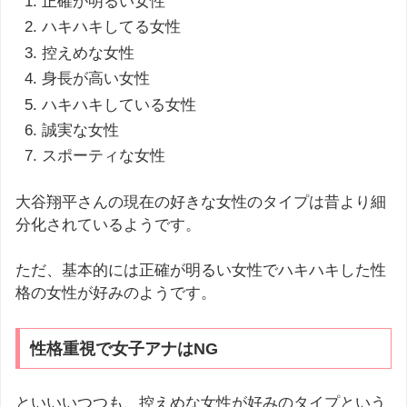
正確が明るい女性
ハキハキしてる女性
控えめな女性
身長が高い女性
ハキハキしている女性
誠実な女性
スポーティな女性
大谷翔平さんの現在の好きな女性のタイプは昔より細
分化されているようです。
ただ、基本的には正確が明るい女性でハキハキした性
格の女性が好みのようです。
性格重視で女子アナはNG
といいいつつも、控えめな女性が好みのタイプという