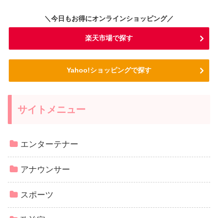
＼今日もお得にオンラインショッピング／
楽天市場で探す
Yahoo!ショッピングで探す
サイトメニュー
エンターテナー
アナウンサー
スポーツ