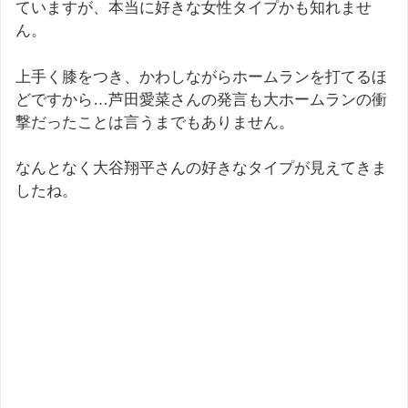
ていますが、本当に好きな女性タイプかも知れませ
ん。
上手く膝をつき、かわしながらホームランを打てるほ
どですから…芦田愛菜さんの発言も大ホームランの衝
撃だったことは言うまでもありません。
なんとなく大谷翔平さんの好きなタイプが見えてきま
したね。