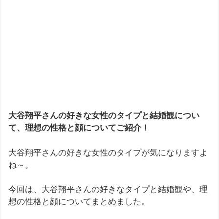
大谷翔平さんの好きな女性のタイプと結婚観につい
て、理想の性格と顔についてご紹介！
大谷翔平さんの好きな女性のタイプが気になりますよ
ね～。
今回は、大谷翔平さんの好きなタイプと結婚観や、理
想の性格と顔についてまとめました。