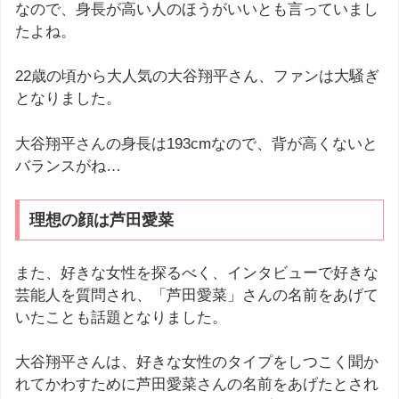
なので、身長が高い人のほうがいいとも言っていまし
たよね。
22歳の頃から大人気の大谷翔平さん、ファンは大騒ぎ
となりました。
大谷翔平さんの身長は193cmなので、背が高くないと
バランスがね…
理想の顔は芦田愛菜
また、好きな女性を探るべく、インタビューで好きな
芸能人を質問され、「芦田愛菜」さんの名前をあげて
いたことも話題となりました。
大谷翔平さんは、好きな女性のタイプをしつこく聞か
れてかわすために芦田愛菜さんの名前をあげたとされ