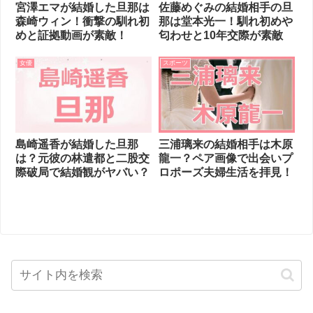
宮澤エマが結婚した旦那は
佐藤めぐみの結婚相手の旦
森崎ウィン！衝撃の馴れ初
那は堂本光一！馴れ初めや
めと証拠動画が素敵！
匂わせと10年交際が素敵
女優
スポーツ
島崎遥香が結婚した旦那
三浦璃来の結婚相手は木原
は？元彼の林遣都と二股交
龍一？ペア画像で出会いプ
際破局で結婚観がヤバい？
ロポーズ夫婦生活を拝見！