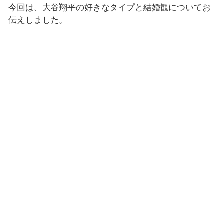
今回は、大谷翔平の好きなタイプと結婚観についてお
伝えしました。