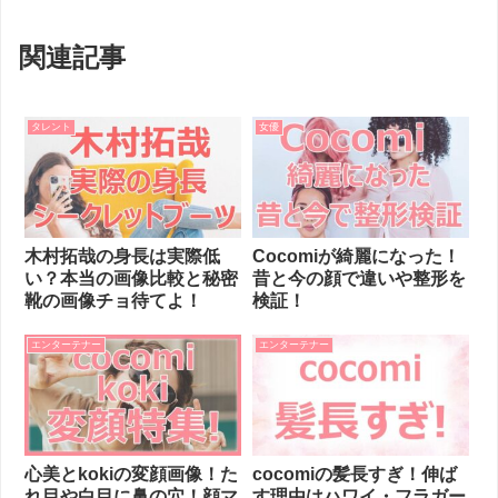
関連記事
タレント
女優
木村拓哉の身長は実際低
Cocomiが綺麗になった！
い？本当の画像比較と秘密
昔と今の顔で違いや整形を
靴の画像チョ待てよ！
検証！
エンターテナー
エンターテナー
心美とkokiの変顔画像！た
cocomiの髪長すぎ！伸ば
れ目や白目に鼻の穴！顔マ
す理由はハワイ・フラガー