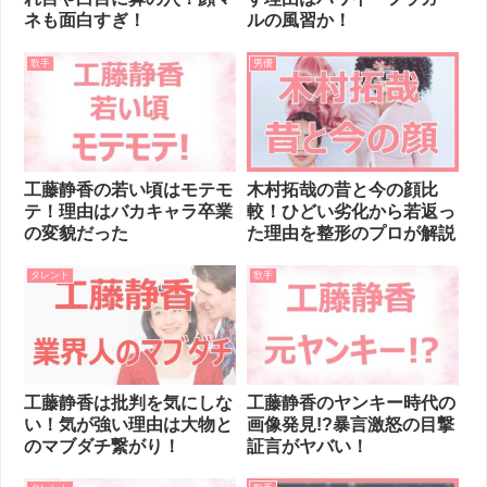
ネも面白すぎ！
ルの風習か！
歌手
男優
工藤静香の若い頃はモテモ
木村拓哉の昔と今の顔比
テ！理由はバカキャラ卒業
較！ひどい劣化から若返っ
の変貌だった
た理由を整形のプロが解説
タレント
歌手
工藤静香は批判を気にしな
工藤静香のヤンキー時代の
い！気が強い理由は大物と
画像発見!?暴言激怒の目撃
のマブダチ繋がり！
証言がヤバい！