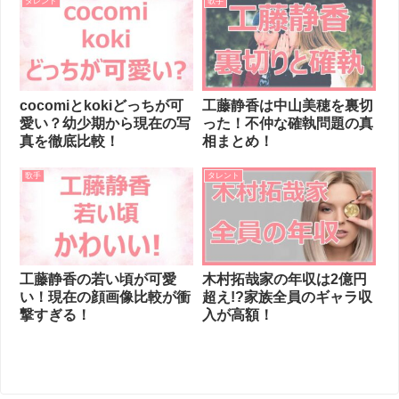
タレント
歌手
cocomiとkokiどっちが可
工藤静香は中山美穂を裏切
愛い？幼少期から現在の写
った！不仲な確執問題の真
真を徹底比較！
相まとめ！
歌手
タレント
工藤静香の若い頃が可愛
木村拓哉家の年収は2億円
い！現在の顔画像比較が衝
超え!?家族全員のギャラ収
撃すぎる！
入が高額！