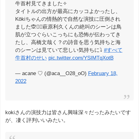
牛首村見てきました✧
タイトルの出方が最高にカッコよかったし、
Kōkiちゃんの情熱的で自然な演技に圧倒され
ました🙊❤️‍🔥萩原利久くんの絶叫のシーンは鳥
肌が立つぐらいこっちにも恐怖が伝わってき
たし、高橋文哉く？の詩音を思う気持ちと海
のシーンは見ていて悲しい気持ちに⤵︎
#すべて
牛首村のせい
pic.twitter.com/YSIMTqXotB
— acane ♡ (@aca__O28_oO)
February 18,
2022
kokiさんの演技力は皆さん興味深々だったみたいです
が、凄く評判いいみたい。