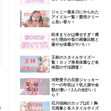
ジャニー喜多川にやられた
アイドル一覧！愛用クリー
ム良い香り！
松本まりかは痩せすぎ！痩
せた理由や昔の画像比較と
激やせ体重がヤバい！
王林のスタイルサイズ一
覧！カップ身長体重など各
体型の寸法調査！
河野景子の旦那ジャッキー
ウーの年収は？収入源や金
額が凄い！2人の合計いく
ら？
石川佳純のカップはE！胸
お
元画像と各スタイルサイズ