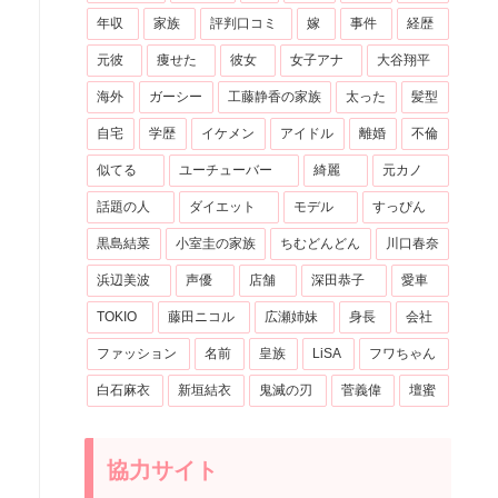
年収
家族
評判口コミ
嫁
事件
経歴
元彼
痩せた
彼女
女子アナ
大谷翔平
海外
ガーシー
工藤静香の家族
太った
髪型
自宅
学歴
イケメン
アイドル
離婚
不倫
似てる
ユーチューバー
綺麗
元カノ
話題の人
ダイエット
モデル
すっぴん
黒島結菜
小室圭の家族
ちむどんどん
川口春奈
浜辺美波
声優
店舗
深田恭子
愛車
TOKIO
藤田ニコル
広瀬姉妹
身長
会社
ファッション
名前
皇族
LiSA
フワちゃん
白石麻衣
新垣結衣
鬼滅の刃
菅義偉
壇蜜
協力サイト