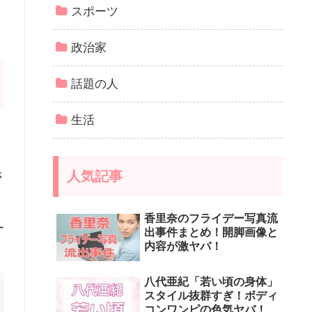
スポーツ
政治家
話題の人
生活
人気記事
さ
香里奈のフライデー写真流
ー
出事件まとめ！開脚画像と
内容が激ヤバ！
八代亜紀「若い頃の身体」
スタイル抜群すぎ！ボディ
コンワンピの色気ヤバ！