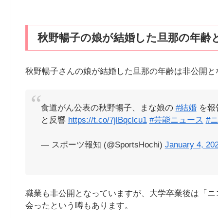
秋野暢子の娘が結婚した旦那の年齢
秋野暢子さんの娘が結婚した旦那の年齢は非公開と
食道がん公表の秋野暢子、まな娘の
#結婚
を報
と反響
https://t.co/7jlBqclcu1
#芸能ニュース
#
— スポーツ報知 (@SportsHochi)
January 4, 20
職業も非公開となっていますが、大学卒業後は「ニ
会ったという噂もあります。