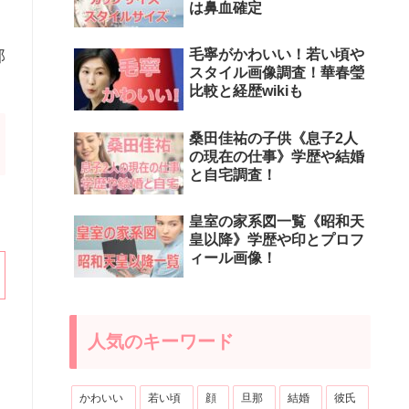
は鼻血確定
毛寧がかわいい！若い頃や
那
スタイル画像調査！華春瑩
比較と経歴wikiも
桑田佳祐の子供《息子2人
の現在の仕事》学歴や結婚
と自宅調査！
皇室の家系図一覧《昭和天
皇以降》学歴や印とプロフ
ィール画像！
人気のキーワード
かわいい
若い頃
顔
旦那
結婚
彼氏