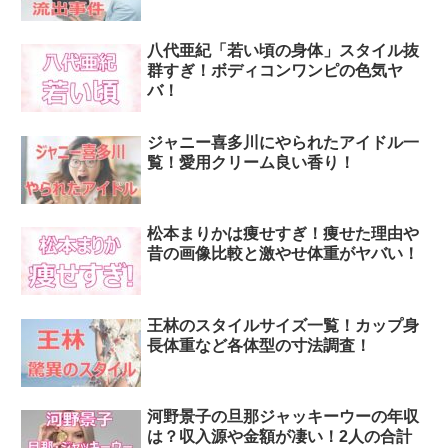
八代亜紀「若い頃の身体」スタイル抜
群すぎ！ボディコンワンピの色気ヤ
バ！
ジャニー喜多川にやられたアイドル一
覧！愛用クリーム良い香り！
松本まりかは痩せすぎ！痩せた理由や
昔の画像比較と激やせ体重がヤバい！
王林のスタイルサイズ一覧！カップ身
長体重など各体型の寸法調査！
河野景子の旦那ジャッキーウーの年収
は？収入源や金額が凄い！2人の合計