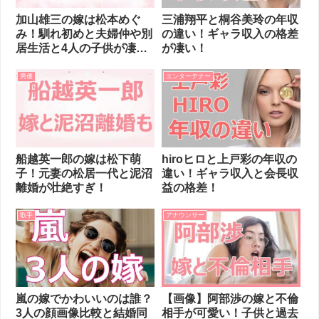
加山雄三の嫁は松本めぐ
三浦翔平と桐谷美玲の年収
み！馴れ初めと夫婦仲や別
の違い！ギャラ収入の格差
居生活と4人の子供が凄
が凄い！
い！
男優
エンターテナー
船越英一郎の嫁は松下萌
hiroヒロと上戸彩の年収の
子！元妻の松居一代と泥沼
違い！ギャラ収入と会長収
離婚が壮絶すぎ！
益の格差！
歌手
アナウンサー
嵐の嫁でかわいいのは誰？
【画像】阿部渉の嫁と不倫
3人の顔画像比較と結婚同
相手が可愛い！子供と過去