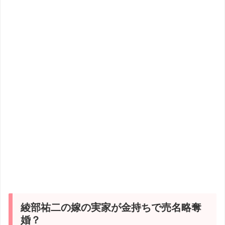
綾部祐二の嫁の実家が金持ちで売名略奪
婚？