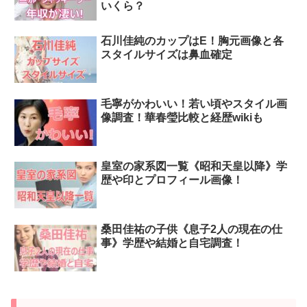
いくら？
石川佳純のカップはE！胸元画像と各
スタイルサイズは鼻血確定
毛寧がかわいい！若い頃やスタイル画
像調査！華春瑩比較と経歴wikiも
皇室の家系図一覧《昭和天皇以降》学
歴や印とプロフィール画像！
桑田佳祐の子供《息子2人の現在の仕
事》学歴や結婚と自宅調査！