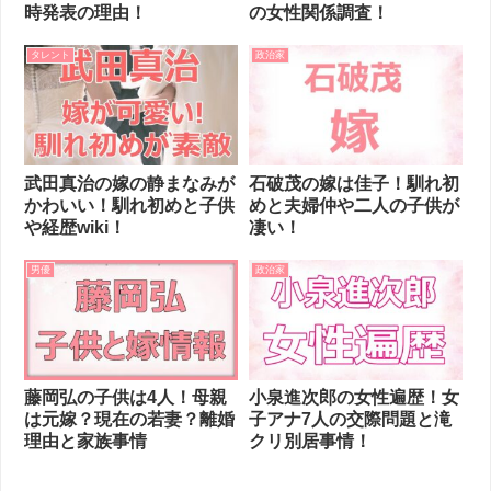
時発表の理由！
の女性関係調査！
タレント
政治家
武田真治の嫁の静まなみが
石破茂の嫁は佳子！馴れ初
かわいい！馴れ初めと子供
めと夫婦仲や二人の子供が
や経歴wiki！
凄い！
男優
政治家
藤岡弘の子供は4人！母親
小泉進次郎の女性遍歴！女
は元嫁？現在の若妻？離婚
子アナ7人の交際問題と滝
理由と家族事情
クリ別居事情！