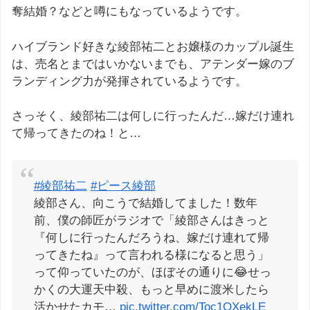
奪結婚？などと噂にもなっているようです。
ハイブランド好きな綾部祐二とお嬢様のカップル誕生
は、売名とまではいかないまでも、アテンダー嫁のブ
ランディング力が発揮されているようです。
さっそく、綾部祐二は何しに行ったんだ…嫁だけ連れ
て帰ってきたのね！と…
#綾部祐二
#ピース綾部
綾部さん、向こうで結婚してました！数年
前、僕の師匠がラジオで「綾部さんはきっと
『何しに行ったんだろうね、嫁だけ連れて帰
ってきたね』って言われる様になると思う」
って仰っていたのが、ほぼその通りに😂せっ
かくの大運天中殺、もっと早めに渡米したら
活かせたカモ…
pic.twitter.com/Toc1OXekLE