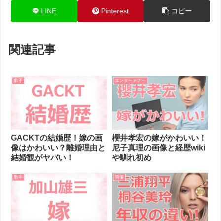
LINE
Pinterest
コピー
関連記事
歌手
エンターテナー
GACKTの結婚歴！嫁の画
櫻井孝宏の嫁がかわいい！
像はかわいい？離婚理由と
尼子真理の画像と経歴wiki
結婚観がヤバい！
や馴れ初め
歌手
男優