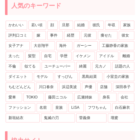
人気のキーワード
かわいい
若い頃
顔
旦那
結婚
彼氏
年収
家族
評判口コミ
嫁
事件
経歴
元彼
痩せた
彼女
女子アナ
大谷翔平
海外
ガーシー
工藤静香の家族
太った
髪型
自宅
学歴
イケメン
アイドル
離婚
不倫
似てる
ユーチューバー
綺麗
元カノ
話題の人
ダイエット
モデル
すっぴん
黒島結菜
小室圭の家族
ちむどんどん
川口春奈
浜辺美波
声優
店舗
深田恭子
愛車
TOKIO
藤田ニコル
広瀬姉妹
身長
会社
ファッション
名前
皇族
LiSA
フワちゃん
白石麻衣
新垣結衣
鬼滅の刃
菅義偉
壇蜜