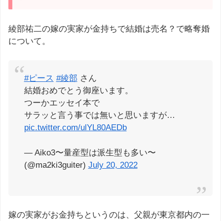
綾部祐二の嫁の実家が金持ちで結婚は売名？で略奪婚
について。
#ピース
#綾部
さん
結婚おめでとう御座います。
つーかエッセイ本で
サラッと言う事では無いと思いますが…
pic.twitter.com/ulYL80AEDb
— Aiko3〜量産型は派生型も多い〜
(@ma2ki3guiter)
July 20, 2022
嫁の実家がお金持ちというのは、父親が東京都内の一