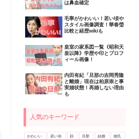
は鼻血確定
毛寧がかわいい！若い頃や
スタイル画像調査！華春瑩
比較と経歴wikiも
皇室の家系図一覧《昭和天
皇以降》学歴や印とプロフ
ィール画像！
内田有紀「旦那の吉岡秀隆
と離婚」現在は柏原崇と事
実婚状態！再婚しない理由
も
人気のキーワード
かわいい
若い頃
顔
旦那
結婚
彼氏