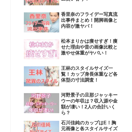
香里奈のフライデー写真流
出事件まとめ！開脚画像と
内容が激ヤバ！
松本まりかは痩せすぎ！痩
せた理由や昔の画像比較と
激やせ体重がヤバい！
王林のスタイルサイズ一
覧！カップ身長体重など各
体型の寸法調査！
河野景子の旦那ジャッキー
ウーの年収は？収入源や金
額が凄い！2人の合計いく
ら？
石川佳純のカップはE！胸
元画像と各スタイルサイズ