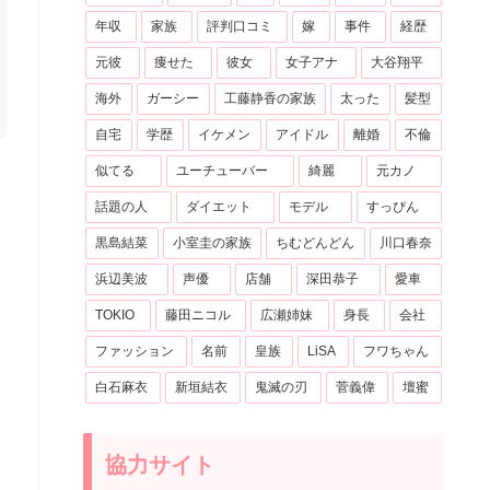
年収
家族
評判口コミ
嫁
事件
経歴
元彼
痩せた
彼女
女子アナ
大谷翔平
海外
ガーシー
工藤静香の家族
太った
髪型
自宅
学歴
イケメン
アイドル
離婚
不倫
似てる
ユーチューバー
綺麗
元カノ
話題の人
ダイエット
モデル
すっぴん
黒島結菜
小室圭の家族
ちむどんどん
川口春奈
浜辺美波
声優
店舗
深田恭子
愛車
TOKIO
藤田ニコル
広瀬姉妹
身長
会社
ファッション
名前
皇族
LiSA
フワちゃん
白石麻衣
新垣結衣
鬼滅の刃
菅義偉
壇蜜
協力サイト