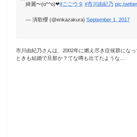
綺麗〜(o^^o)❤
#ごごウタ
#市川由紀乃
pic.twit
— 演歌櫻 (@enkazakura)
September 1, 2017
市川由紀乃さんは、2002年に燃え尽き症候群にな
ときも結婚で旦那か？てな噂も出てたような…