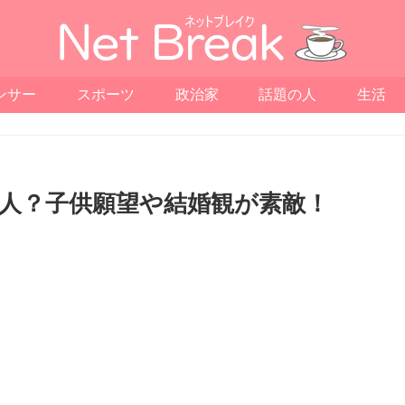
ンサー
スポーツ
政治家
話題の人
生活
人？子供願望や結婚観が素敵！