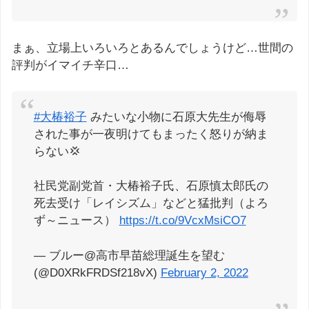
まぁ、立場上いろいろとあるんでしょうけど…世間の
評判がイマイチ辛口…
#大椿裕子
みたいな小物に石原大先生が侮辱
された事が一夜明けてもまったく怒りが納ま
らない💢
社民党副党首・大椿裕子氏、石原慎太郎氏の
死去受け「レイシズム」などと猛批判（よろ
ず～ニュース）
https://t.co/9VcxMsiCO7
— ブルー@高市早苗総理誕生を望む
(@D0XRkFRDSf218vX)
February 2, 2022