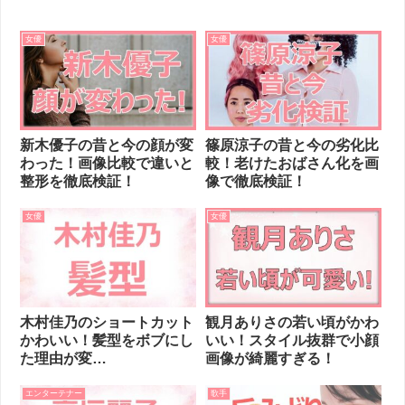
女優
女優
新木優子の昔と今の顔が変
篠原涼子の昔と今の劣化比
わった！画像比較で違いと
較！老けたおばさん化を画
整形を徹底検証！
像で徹底検証！
女優
女優
木村佳乃のショートカット
観月ありさの若い頃がかわ
かわいい！髪型をボブにし
いい！スタイル抜群で小顔
た理由が変…
画像が綺麗すぎる！
エンターテナー
歌手