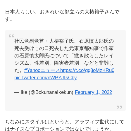
日本人らしい、おきれいな顔立ちの大椿裕子さんで
す。
社民党副党首・大椿裕子氏、石原慎太郎氏の
死去受けこの日死去した元東京都知事で作家
の石原慎太郎氏について「撒き散らしたレイ
シズム、性差別、障害者差別」などと非難し
た。
#Yahooニュース
https://t.co/gq8oMzKRu0
pic.twitter.com/nWPYJIsCby
— ike (@BokuhanaIkekun)
February 1, 2022
ちなみにスタイルはというと、アラフィフ世代にして
はナイスなプロポーションではないでしょうか。