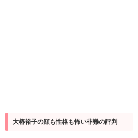
大椿裕子の顔も性格も怖い非難の評判