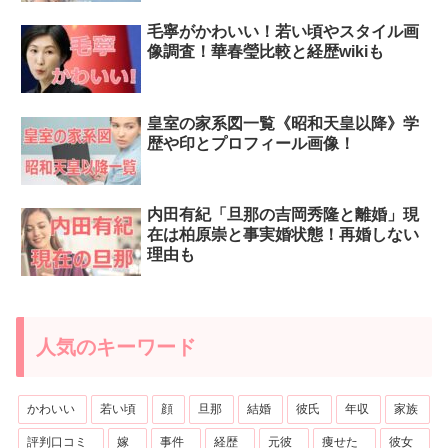
毛寧がかわいい！若い頃やスタイル画
像調査！華春瑩比較と経歴wikiも
皇室の家系図一覧《昭和天皇以降》学
歴や印とプロフィール画像！
内田有紀「旦那の吉岡秀隆と離婚」現
在は柏原崇と事実婚状態！再婚しない
理由も
人気のキーワード
かわいい
若い頃
顔
旦那
結婚
彼氏
年収
家族
評判口コミ
嫁
事件
経歴
元彼
痩せた
彼女