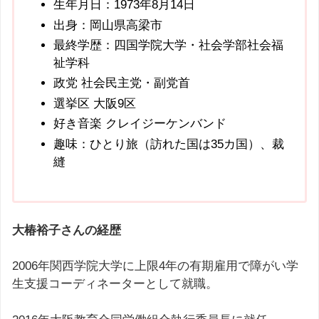
生年月日：1973年8月14日
出身：岡山県高梁市
最終学歴：四国学院大学・社会学部社会福
祉学科
政党 社会民主党・副党首
選挙区 大阪9区
好き音楽 クレイジーケンバンド
趣味：ひとり旅（訪れた国は35カ国）、裁
縫
大椿裕子さんの経歴
2006年関西学院大学に上限4年の有期雇用で障がい学
生支援コーディネーターとして就職。