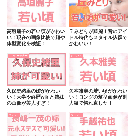
高垣麗子の若い頃がかわい
丘みどりが綺麗！昔のアイ
い！現在の画像比較で顔や
ドル時代もスタイル抜群で
体型変化を検証！
かわいい！
エンターテナー
タレント
久保史緒里の姉がかわい
久本雅美の若い頃がかわい
い！大学や経歴wikiと姉妹
い！ロングの髪型画像が別
の画像が美人すぎ！
人級で惚れ直した！
タレント
タレント