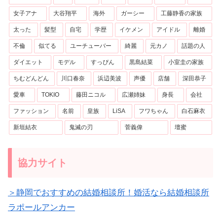
女子アナ
大谷翔平
海外
ガーシー
工藤静香の家族
太った
髪型
自宅
学歴
イケメン
アイドル
離婚
不倫
似てる
ユーチューバー
綺麗
元カノ
話題の人
ダイエット
モデル
すっぴん
黒島結菜
小室圭の家族
ちむどんどん
川口春奈
浜辺美波
声優
店舗
深田恭子
愛車
TOKIO
藤田ニコル
広瀬姉妹
身長
会社
ファッション
名前
皇族
LiSA
フワちゃん
白石麻衣
新垣結衣
鬼滅の刃
菅義偉
壇蜜
協力サイト
＞静岡でおすすめの結婚相談所！婚活なら結婚相談所
ラポールアンカー