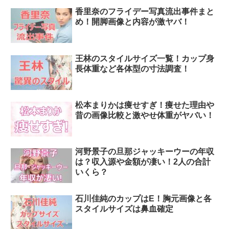
香里奈のフライデー写真流出事件まと
め！開脚画像と内容が激ヤバ！
王林のスタイルサイズ一覧！カップ身
長体重など各体型の寸法調査！
松本まりかは痩せすぎ！痩せた理由や
昔の画像比較と激やせ体重がヤバい！
河野景子の旦那ジャッキーウーの年収
は？収入源や金額が凄い！2人の合計
いくら？
石川佳純のカップはE！胸元画像と各
スタイルサイズは鼻血確定