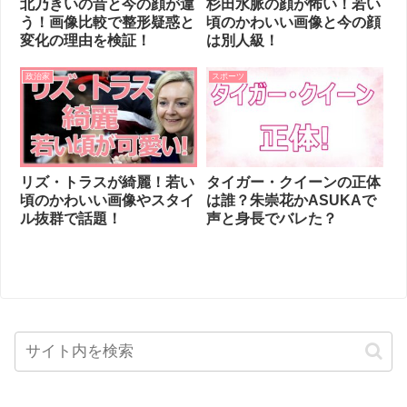
北乃きいの昔と今の顔が違
杉田水脈の顔が怖い！若い
う！画像比較で整形疑惑と
頃のかわいい画像と今の顔
変化の理由を検証！
は別人級！
政治家
スポーツ
リズ・トラスが綺麗！若い
タイガー・クイーンの正体
頃のかわいい画像やスタイ
は誰？朱崇花かASUKAで
ル抜群で話題！
声と身長でバレた？