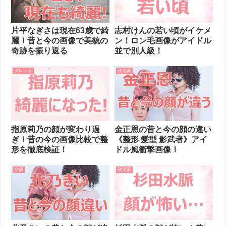
片平なぎさは現在63歳で綺
志村けんの若い頃がイケメ
麗！昔と今の画像で美貌の
ン！ロン毛画像がアイドル
奇跡を振り返る
並で別人級！
タレント
政治家
指原莉乃の顔が変わり過
金正恩の昔と今の顔の違い
ぎ！昔の今の画像比較で整
《整形 髪型 影武者》アイ
形を徹底検証！
ドル風衝撃画像！
女優
政治家