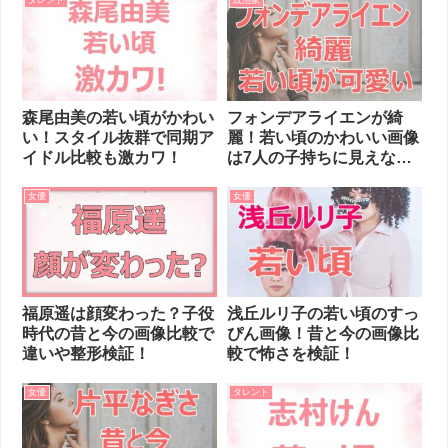
タレント
政治家
森尾由美の若い頃がかわい
フォンデアライエンが綺
い！スタイル抜群で同期ア
麗！若い頃のかわいい画像
イドル比較も激カワ！
は7人の子持ちに見えな
い！
女優
女優
福原遥は顔変わった？子役
浅丘ルリ子の若い頃のすっ
時代の昔と今の画像比較で
ぴん画像！昔と今の画像比
違いや整形検証！
較で怖さを検証！
女優
タレント