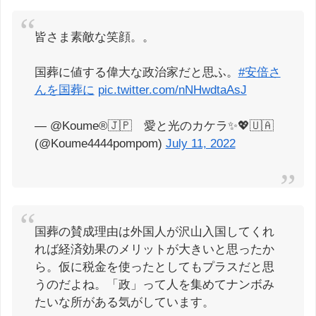
皆さま素敵な笑顔。。
国葬に値する偉大な政治家だと思ふ。
#安倍さ
んを国葬に
pic.twitter.com/nNHwdtaAsJ
— @Koume®🇯🇵 愛と光のカケラ✨💖🇺🇦
(@Koume4444pompom)
July 11, 2022
国葬の賛成理由は外国人が沢山入国してくれ
れば経済効果のメリットが大きいと思ったか
ら。仮に税金を使ったとしてもプラスだと思
うのだよね。「政」って人を集めてナンボみ
たいな所がある気がしています。