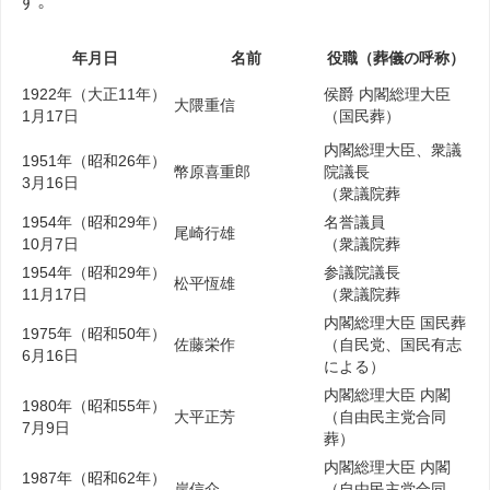
す。
年月日
名前
役職（葬儀の呼称）
1922年（大正11年）
侯爵 内閣総理大臣
大隈重信
1月17日
（国民葬）
内閣総理大臣、衆議
1951年（昭和26年）
幣原喜重郎
院議長
3月16日
（衆議院葬
1954年（昭和29年）
名誉議員
尾崎行雄
10月7日
（衆議院葬
1954年（昭和29年）
参議院議長
松平恆雄
11月17日
（衆議院葬
内閣総理大臣 国民葬
1975年（昭和50年）
佐藤栄作
（自民党、国民有志
6月16日
による）
内閣総理大臣 内閣
1980年（昭和55年）
大平正芳
（自由民主党合同
7月9日
葬）
内閣総理大臣 内閣
1987年（昭和62年）
岸信介
（自由民主党合同