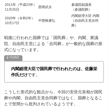
2011年（平成23年）
参議院副議長
西岡武夫
11月25日
（参議院葬）
内閣総理大臣 内閣
2020年（令和2年）
中曽根康弘
（自由民主党合同
10月17日
葬）
戦後に行われた国葬では「国民葬」や、内閣、衆議
院、自由民主党による「合同葬」が一般的な国葬の形
式になっています。
内閣総理大臣で国民葬で行われたのは、佐藤栄
作氏だけ
です。
こうした形式的な観点から、今回の安倍元首相が国民
葬や内閣、自由民主党合同葬ではなく、国葬となるこ
とで世間から批判されているようです。