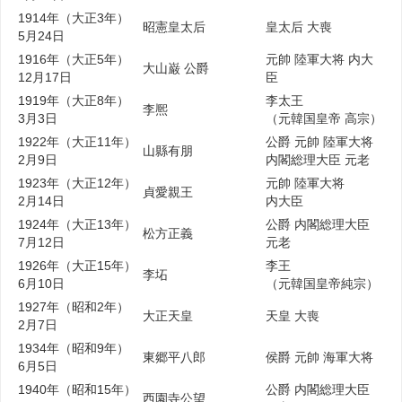
1914年（大正3年）
昭憲皇太后
皇太后 大喪
5月24日
1916年（大正5年）
元帥 陸軍大将 内大
大山巌 公爵
12月17日
臣
1919年（大正8年）
李太王
李熈
3月3日
（元韓国皇帝 高宗）
1922年（大正11年）
公爵 元帥 陸軍大将
山縣有朋
2月9日
内閣総理大臣 元老
1923年（大正12年）
元帥 陸軍大将
貞愛親王
2月14日
内大臣
1924年（大正13年）
公爵 内閣総理大臣
松方正義
7月12日
元老
1926年（大正15年）
李王
李坧
6月10日
（元韓国皇帝純宗）
1927年（昭和2年）
大正天皇
天皇 大喪
2月7日
1934年（昭和9年）
東郷平八郎
侯爵 元帥 海軍大将
6月5日
1940年（昭和15年）
公爵 内閣総理大臣
西園寺公望