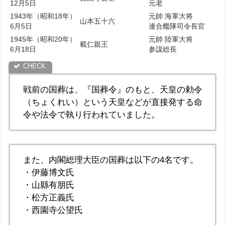
12月5日
元老
1943年（昭和18年）
元帥 海軍大将
山本五十六
6月5日
連合艦隊司令長官
1945年（昭和20年）
元帥 陸軍大将
載仁親王
6月18日
参謀総長
戦前の国葬は、『国葬令』のもと、天皇の勅令
（ちょくれい）という天皇などが直接発する命
令や法令で執り行われていました。
また、内閣総理大臣の国葬は以下の4名です。
・伊藤博文氏
・山縣有朋氏
・松方正義氏
・西園寺公望氏