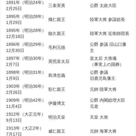
1891年（明治24年）
三条実美
公爵 太政大臣
2月25日
1895年（明治28年）
熾仁親王
陸軍大将 参謀総長
1月29日
1895年（明治28年）
能久親王
陸軍大将 近衛師団長
12月18日
1896年（明治29年）
公爵 参議 旧山口藩
毛利元徳
12月30日
主
1897年（明治30年）
皇太后 大喪儀
英照皇太后
2月7日
（事実上の国葬）
1898年（明治31年）
公爵 参議
島津忠義
1月9日
旧鹿児島藩主
1903年（明治36年）
彰仁親王
元帥 陸軍大将
2月26日
1909年（明治42年）
公爵 内閣総理大臣
伊藤博文
11月4日
元老
1912年（大正元年）
明治天皇
天皇 大喪
9月13日
1913年（大正2年）
威仁親王
元帥 海軍大将
7月17日