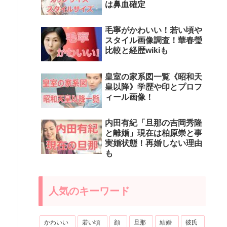
は鼻血確定
毛寧がかわいい！若い頃や
スタイル画像調査！華春瑩
比較と経歴wikiも
皇室の家系図一覧《昭和天
皇以降》学歴や印とプロフ
ィール画像！
内田有紀「旦那の吉岡秀隆
と離婚」現在は柏原崇と事
実婚状態！再婚しない理由
も
人気のキーワード
かわいい
若い頃
顔
旦那
結婚
彼氏