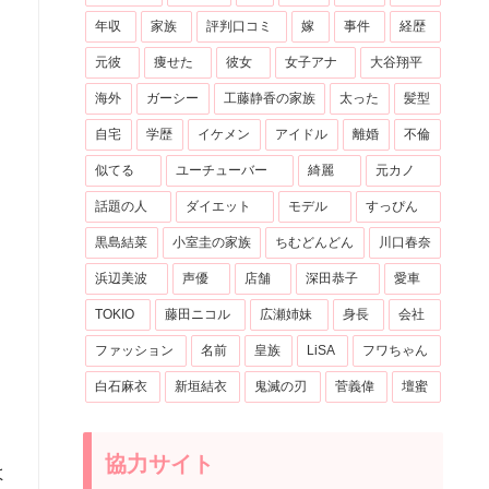
年収
家族
評判口コミ
嫁
事件
経歴
元彼
痩せた
彼女
女子アナ
大谷翔平
海外
ガーシー
工藤静香の家族
太った
髪型
自宅
学歴
イケメン
アイドル
離婚
不倫
似てる
ユーチューバー
綺麗
元カノ
話題の人
ダイエット
モデル
すっぴん
黒島結菜
小室圭の家族
ちむどんどん
川口春奈
浜辺美波
声優
店舗
深田恭子
愛車
TOKIO
藤田ニコル
広瀬姉妹
身長
会社
ファッション
名前
皇族
LiSA
フワちゃん
白石麻衣
新垣結衣
鬼滅の刃
菅義偉
壇蜜
協力サイト
よ