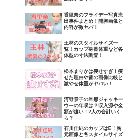
香里奈のフライデー写真流
出事件まとめ！開脚画像と
内容が激ヤバ！
王林のスタイルサイズ一
覧！カップ身長体重など各
体型の寸法調査！
松本まりかは痩せすぎ！痩
せた理由や昔の画像比較と
激やせ体重がヤバい！
河野景子の旦那ジャッキー
ウーの年収は？収入源や金
額が凄い！2人の合計いく
ら？
石川佳純のカップはE！胸
元画像と各スタイルサイズ