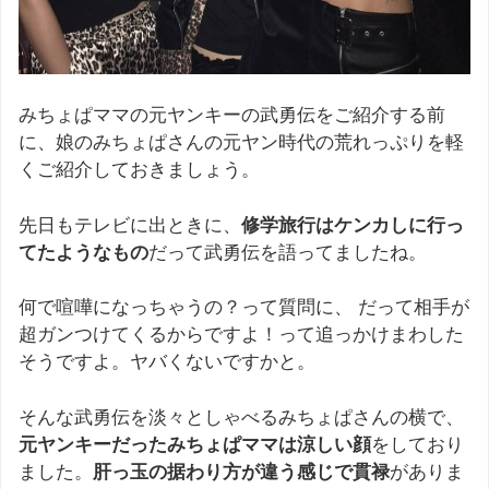
みちょぱママの元ヤンキーの武勇伝をご紹介する前
に、娘のみちょぱさんの元ヤン時代の荒れっぷりを軽
くご紹介しておきましょう。
先日もテレビに出ときに、
修学旅行はケンカしに行っ
てたようなもの
だって武勇伝を語ってましたね。
何で喧嘩になっちゃうの？って質問に、 だって相手が
超ガンつけてくるからですよ！って追っかけまわした
そうですよ。ヤバくないですかと。
そんな武勇伝を淡々としゃべるみちょぱさんの横で、
元ヤンキーだったみちょぱママは涼しい顔
をしており
ました。
肝っ玉の据わり方が違う感じで貫禄
がありま