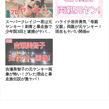
スーパークレイジー君は元
ハライチ岩井勇気「母親
ヤンキー！刺青と暴走族で
父親」両親が元ヤンキー！
少年院3回と逮捕がヤバ
現在もヤバい関係w
い！
女優
吉瀬美智子の元ヤンキー画
像が怖い！グレた理由と暴
走族伝説が激ヤバ！