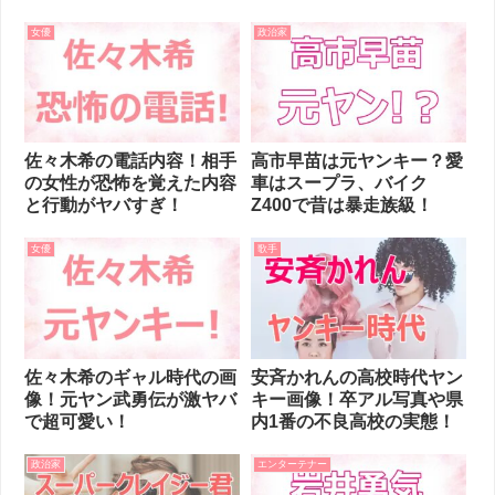
女優
政治家
佐々木希の電話内容！相手
高市早苗は元ヤンキー？愛
の女性が恐怖を覚えた内容
車はスープラ、バイク
と行動がヤバすぎ！
Z400で昔は暴走族級！
女優
歌手
佐々木希のギャル時代の画
安斉かれんの高校時代ヤン
像！元ヤン武勇伝が激ヤバ
キー画像！卒アル写真や県
で超可愛い！
内1番の不良高校の実態！
政治家
エンターテナー