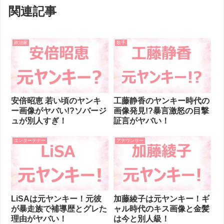
関連記事
政治家
歌手
安倍昭恵 若い頃のヤンキ
工藤静香のヤンキー時代の
ー画像がヤバい!?ソバージ
画像発見!?暴言激怒の目撃
ュが別人すぎ！
証言がヤバい！
エンターテナー
アナウンサー
LiSAは元ヤンキー！元彼
加藤綾子は元ヤンキー！ギ
が暴走族で補導歴とグレた
ャル時代のキス画像と金髪
理由がヤバい！
は今と別人級！