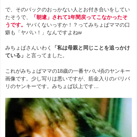
で、そのバックのおっかない人とお付き合いをしてい
たそうで、
「朝逮」されて1年間戻ってこなかったそ
うです。
ヤバくないっすか！？ってみちょぱママの口
癖も「ヤバい！」なんですよねw
みちょぱさんいわく
「私は母親と同じことを追っかけ
ている」
と言ってました。
これがみちょぱママの18歳の一番ヤバい頃のヤンキー
画像です。少し写りは悪いですが、筋金入りのバリバ
リのヤンキーです。みちょぱ以上です…