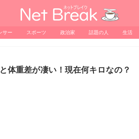
ンサー
スポーツ
政治家
話題の人
生活
と体重差が凄い！現在何キロなの？