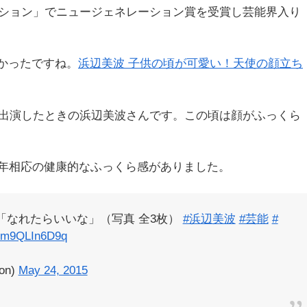
ィション」でニュージェネレーション賞を受賞し芸能界入り
かったですね。
浜辺美波 子供の頃が可愛い！天使の顔立ち
に出演したときの浜辺美波さんです。この頃は顔がふっくら
、年相応の健康的なふっくら感がありました。
「なれたらいいな」（写真 全3枚）
#浜辺美波
#芸能
#
m/m9QLIn6D9q
on)
May 24, 2015