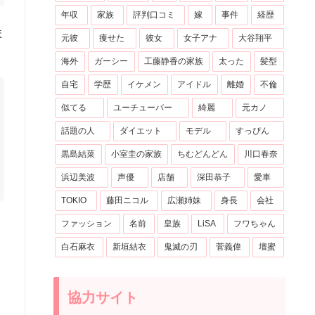
年収
家族
評判口コミ
嫁
事件
経歴
ま
元彼
痩せた
彼女
女子アナ
大谷翔平
海外
ガーシー
工藤静香の家族
太った
髪型
自宅
学歴
イケメン
アイドル
離婚
不倫
似てる
ユーチューバー
綺麗
元カノ
話題の人
ダイエット
モデル
すっぴん
黒島結菜
小室圭の家族
ちむどんどん
川口春奈
浜辺美波
声優
店舗
深田恭子
愛車
TOKIO
藤田ニコル
広瀬姉妹
身長
会社
ファッション
名前
皇族
LiSA
フワちゃん
白石麻衣
新垣結衣
鬼滅の刃
菅義偉
壇蜜
協力サイト