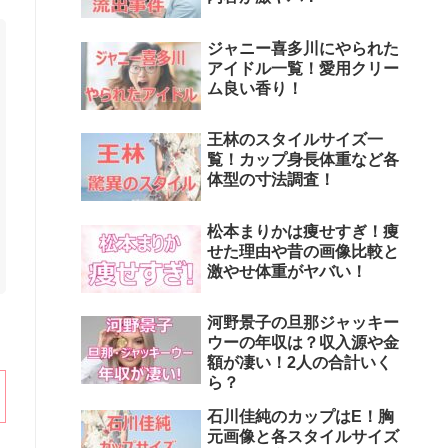
ジャニー喜多川にやられた
アイドル一覧！愛用クリー
ム良い香り！
王林のスタイルサイズ一
覧！カップ身長体重など各
体型の寸法調査！
松本まりかは痩せすぎ！痩
せた理由や昔の画像比較と
激やせ体重がヤバい！
河野景子の旦那ジャッキー
ウーの年収は？収入源や金
額が凄い！2人の合計いく
ら？
石川佳純のカップはE！胸
元画像と各スタイルサイズ