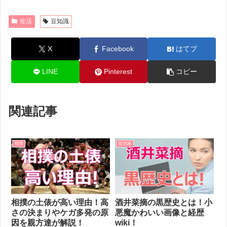
生活
豆知識
X
Facebook
はてブ
LINE
Pinterest
コピー
関連記事
相撲
政治家
相撲の土俵が高い理由！高
酒井菜摘の黒歴史とは！小
さの決まりやケガ多発の原
悪魔かわいい画像と経歴
因を親方達が解説！
wiki！