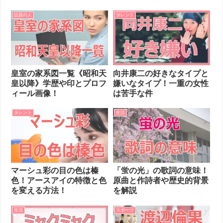
話題の人
タレント
皇室の家系図一覧《昭和天
向井康二の好きなタイプと
皇以降》学歴や印とプロフ
嫌いなタイプ！一重の女性
ィール画像！
は苦手な件
タレント
生活
マーシュ彩の目の色は榛
「蛍の光」の歌詞の意味！
色！アースアイの特徴と色
原曲と作詩者や歴史的背景
を変える方法！
を解説
生活
スポーツ