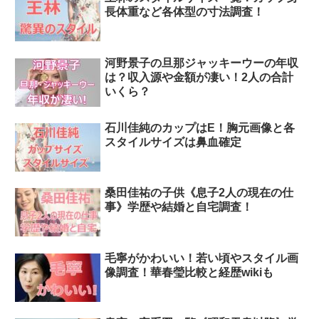
長体重など各体型の寸法調査！
河野景子の旦那ジャッキーウーの年収
は？収入源や金額が凄い！2人の合計
いくら？
石川佳純のカップはE！胸元画像と各
スタイルサイズは鼻血確定
桑田佳祐の子供《息子2人の現在の仕
事》学歴や結婚と自宅調査！
毛寧がかわいい！若い頃やスタイル画
像調査！華春瑩比較と経歴wikiも