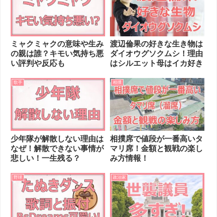
ミャクミャクの意味や生み
渡辺倫果の好きな生き物は
の親は誰？キモい気持ち悪
ダイオウグソクムシ！理由
い評判や反応も
はシルエット母はイカ好き
歌手
相撲
少年隊が解散しない理由は
相撲席で値段が一番高いタ
なぜ！解散できない事情が
マリ席！金額と観戦の楽し
悲しい！一生残る？
み方情報！
野球
政治家