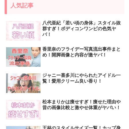
人気記事
八代亜紀「若い頃の身体」スタイル抜
群すぎ！ボディコンワンピの色気ヤ
バ！
香里奈のフライデー写真流出事件まと
め！開脚画像と内容が激ヤバ！
ジャニー喜多川にやられたアイドル一
覧！愛用クリーム良い香り！
松本まりかは痩せすぎ！痩せた理由や
昔の画像比較と激やせ体重がヤバい！
王林のスタイルサイズ一覧！カップ身