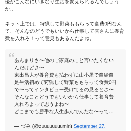
優がこんなにいきなり生活を変えられるんでしょう
か…
ネット上では、狩猟して野菜ももらって食費0円なん
て、そんなのどうでもいいから仕事して杏さんに養育
費を入れろ！って意見もあるんだよね。
あんまりさ〜他のご家庭のこと言いたくない
んだけどさ〜
東出昌大が養育費も払わずに山小屋で自給自
足生活初めて狩猟して野菜ももらって食費0円
で〜ってインタビュー受けてるの見るとさ〜
そんなことどうでもいいから仕事して養育費
入れろよって思うよね〜
どこまでも勝手な人生歩んでんだな〜って…
— づみ (@zuuuuuuuumin)
September 27,