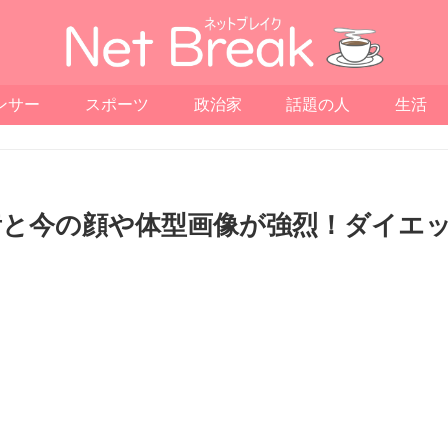
ンサー
スポーツ
政治家
話題の人
生活
昔と今の顔や体型画像が強烈！ダイエ