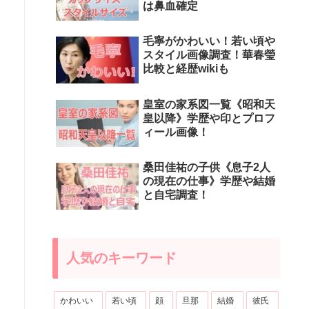
は鼻血確定
毛寧がかわいい！若い頃や
スタイル画像調査！華春瑩
比較と経歴wikiも
皇室の家系図一覧《昭和天
皇以降》学歴や印とプロフ
ィール画像！
桑田佳祐の子供《息子2人
の現在の仕事》学歴や結婚
と自宅調査！
人気のキーワード
かわいい
若い頃
顔
旦那
結婚
彼氏