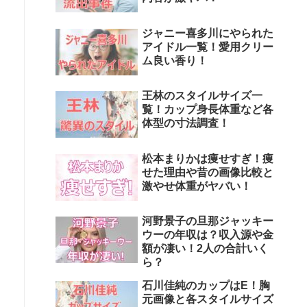
ジャニー喜多川にやられた
アイドル一覧！愛用クリー
ム良い香り！
王林のスタイルサイズ一
覧！カップ身長体重など各
体型の寸法調査！
松本まりかは痩せすぎ！痩
せた理由や昔の画像比較と
激やせ体重がヤバい！
河野景子の旦那ジャッキー
ウーの年収は？収入源や金
額が凄い！2人の合計いく
ら？
石川佳純のカップはE！胸
元画像と各スタイルサイズ