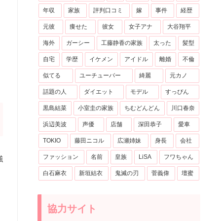
年収
家族
評判口コミ
嫁
事件
経歴
元彼
痩せた
彼女
女子アナ
大谷翔平
海外
ガーシー
工藤静香の家族
太った
髪型
自宅
学歴
イケメン
アイドル
離婚
不倫
似てる
ユーチューバー
綺麗
元カノ
話題の人
ダイエット
モデル
すっぴん
黒島結菜
小室圭の家族
ちむどんどん
川口春奈
浜辺美波
声優
店舗
深田恭子
愛車
TOKIO
藤田ニコル
広瀬姉妹
身長
会社
ファッション
名前
皇族
LiSA
フワちゃん
強
白石麻衣
新垣結衣
鬼滅の刃
菅義偉
壇蜜
協力サイト