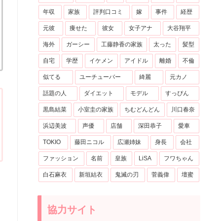
年収
家族
評判口コミ
嫁
事件
経歴
元彼
痩せた
彼女
女子アナ
大谷翔平
海外
ガーシー
工藤静香の家族
太った
髪型
自宅
学歴
イケメン
アイドル
離婚
不倫
似てる
ユーチューバー
綺麗
元カノ
話題の人
ダイエット
モデル
すっぴん
黒島結菜
小室圭の家族
ちむどんどん
川口春奈
浜辺美波
声優
店舗
深田恭子
愛車
TOKIO
藤田ニコル
広瀬姉妹
身長
会社
ファッション
名前
皇族
LiSA
フワちゃん
白石麻衣
新垣結衣
鬼滅の刃
菅義偉
壇蜜
協力サイト