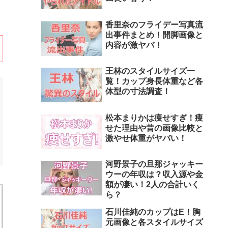
香里奈のフライデー写真流
出事件まとめ！開脚画像と
内容が激ヤバ！
王林のスタイルサイズ一
覧！カップ身長体重など各
体型の寸法調査！
松本まりかは痩せすぎ！痩
せた理由や昔の画像比較と
激やせ体重がヤバい！
河野景子の旦那ジャッキー
ウーの年収は？収入源や金
額が凄い！2人の合計いく
ら？
石川佳純のカップはE！胸
元画像と各スタイルサイズ