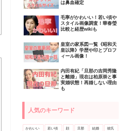
は鼻血確定
毛寧がかわいい！若い頃や
スタイル画像調査！華春瑩
比較と経歴wikiも
皇室の家系図一覧《昭和天
皇以降》学歴や印とプロフ
ィール画像！
内田有紀「旦那の吉岡秀隆
と離婚」現在は柏原崇と事
実婚状態！再婚しない理由
も
人気のキーワード
かわいい
若い頃
顔
旦那
結婚
彼氏