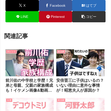
X
Facebook
はてブ
LINE
Pinterest
コピー
関連記事
タレント
政治家
前川佑の中学校と学歴！兄
安倍晋三に子供はいるの？
弟と母親、父親の家族構成
いない理由に意外な事情
も！イケメン画像&動画が
が！昭恵夫人が原因か？
ヤバい！
女優
政治家