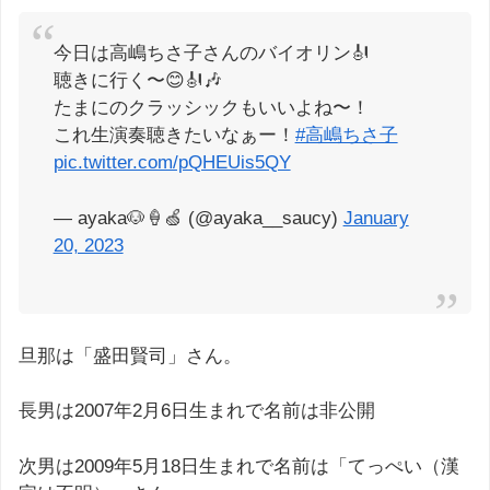
今日は高嶋ちさ子さんのバイオリン🎻
聴きに行く〜😊🎻🎶
たまにのクラッシックもいいよね〜！
これ生演奏聴きたいなぁー！
#高嶋ちさ子
pic.twitter.com/pQHEUis5QY
— ayaka🐶🍦🍏 (@ayaka__saucy)
January
20, 2023
旦那は「盛田賢司」さん。
長男は2007年2月6日生まれで名前は非公開
次男は2009年5月18日生まれで名前は「てっぺい（漢