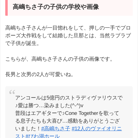
高嶋ちさ子の子供の学校や画像
高嶋ちさ子さんが一目惚れをして、押しの一手でプロ
ポーズ大作戦をして結婚した旦那とは、当然ラブラブ
で子供が誕生。
こちらが、高嶋ちさ子さんの子供の画像です。
長男と次男の2人が可愛いね。
アンコールは5億円のストラディヴァリウスで
♪愛は勝つ…染みました(^-^)v
普段はエアギターで♪Cone Togetherを歌って
る息子たちも大喜び…感動をありがとうござ
いました！
#高嶋ちさ子
#12人のヴァイオリニ
スト
#びわ湖ホール