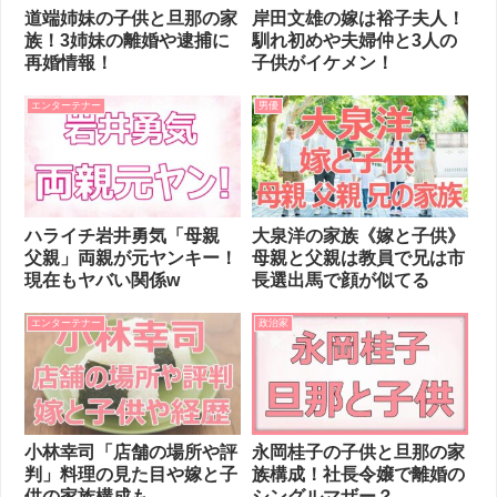
道端姉妹の子供と旦那の家
岸田文雄の嫁は裕子夫人！
族！3姉妹の離婚や逮捕に
馴れ初めや夫婦仲と3人の
再婚情報！
子供がイケメン！
エンターテナー
男優
ハライチ岩井勇気「母親
大泉洋の家族《嫁と子供》
父親」両親が元ヤンキー！
母親と父親は教員で兄は市
現在もヤバい関係w
長選出馬で顔が似てる
エンターテナー
政治家
小林幸司「店舗の場所や評
永岡桂子の子供と旦那の家
判」料理の見た目や嫁と子
族構成！社長令嬢で離婚の
供の家族構成も
シングルマザー？