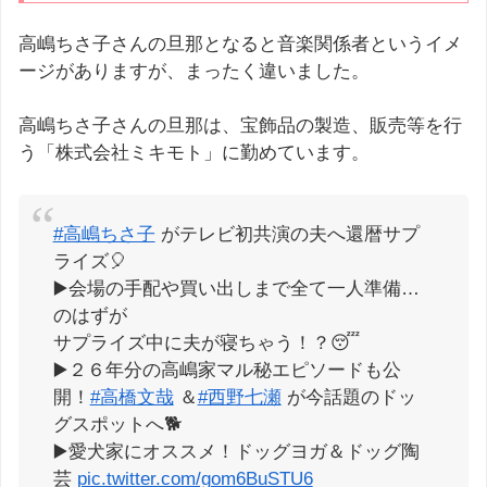
高嶋ちさ子さんの旦那となると音楽関係者というイメ
ージがありますが、まったく違いました。
高嶋ちさ子さんの旦那は、宝飾品の製造、販売等を行
う「株式会社ミキモト」に勤めています。
#高嶋ちさ子
がテレビ初共演の夫へ還暦サプ
ライズ🎈
▶️会場の手配や買い出しまで全て一人準備…
のはずが
サプライズ中に夫が寝ちゃう！？😴
▶️２６年分の高嶋家マル秘エピソードも公
開！
#高橋文哉
＆
#西野七瀬
が今話題のドッ
グスポットへ🐕
▶️愛犬家にオススメ！ドッグヨガ＆ドッグ陶
芸
pic.twitter.com/gom6BuSTU6