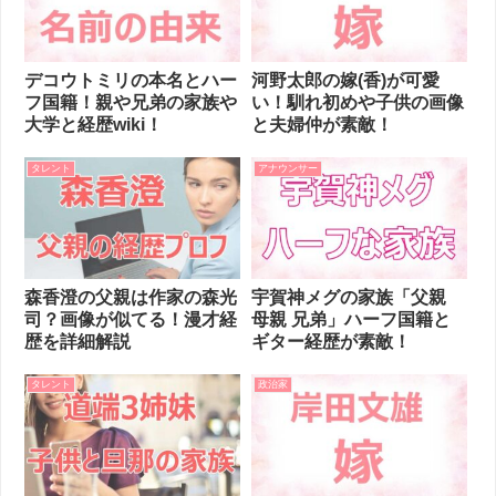
デコウトミリの本名とハー
河野太郎の嫁(香)が可愛
フ国籍！親や兄弟の家族や
い！馴れ初めや子供の画像
大学と経歴wiki！
と夫婦仲が素敵！
タレント
アナウンサー
森香澄の父親は作家の森光
宇賀神メグの家族「父親
司？画像が似てる！漫才経
母親 兄弟」ハーフ国籍と
歴を詳細解説
ギター経歴が素敵！
タレント
政治家