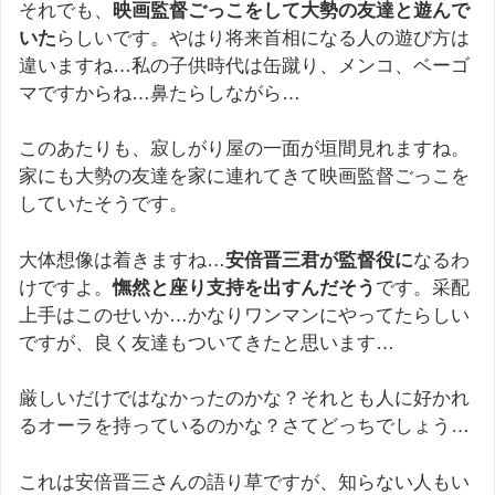
それでも、
映画監督ごっこをして大勢の友達と遊んで
いた
らしいです。やはり将来首相になる人の遊び方は
違いますね…私の子供時代は缶蹴り、メンコ、ベーゴ
マですからね…鼻たらしながら…
このあたりも、寂しがり屋の一面が垣間見れますね。
家にも大勢の友達を家に連れてきて映画監督ごっこを
していたそうです。
大体想像は着きますね…
安倍晋三君が監督役に
なるわ
けですよ。
憮然と座り支持を出すんだそう
です。采配
上手はこのせいか…かなりワンマンにやってたらしい
ですが、良く友達もついてきたと思います…
厳しいだけではなかったのかな？それとも人に好かれ
るオーラを持っているのかな？さてどっちでしょう…
これは安倍晋三さんの語り草ですが、知らない人もい