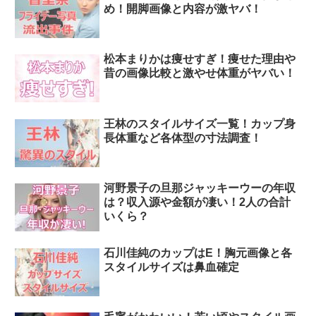
め！開脚画像と内容が激ヤバ！
松本まりかは痩せすぎ！痩せた理由や
昔の画像比較と激やせ体重がヤバい！
王林のスタイルサイズ一覧！カップ身
長体重など各体型の寸法調査！
河野景子の旦那ジャッキーウーの年収
は？収入源や金額が凄い！2人の合計
いくら？
石川佳純のカップはE！胸元画像と各
スタイルサイズは鼻血確定