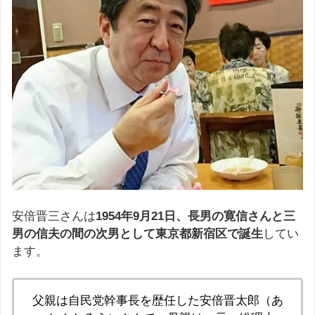
安倍晋三さんは
1954年9月21日、長男の寛信さんと三
男の信夫の間の次男として東京都新宿区で誕生
してい
ます。
父親は自民党幹事長を歴任した安倍晋太郎（あ