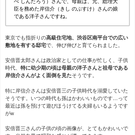
べ しんたろう）さんで、母親は、元、総理大
臣を務めた岸信介（きし のぶすけ）さんの娘
である洋子さんですね。
東京でも指折りの
高級住宅地、渋谷区南平台での広い
敷地を有する邸宅
で、伸び伸びと育てられました。
安倍晋太郎さんは政治家としての仕事が忙しく、子供
時代、
特に幼少期の頃は母親の洋子さんと祖母である
岸信介さんがよく面倒を見た
そうです。
特に岸信介さんは安倍晋三の子供時代を溺愛していた
そうです。いつの時代も孫はかわいいものです…って
最近は孫を預けて遊びほうけてる夫婦もいるようです
がw
安倍晋三さんの子供の頃の画像が、とてもかわいいで