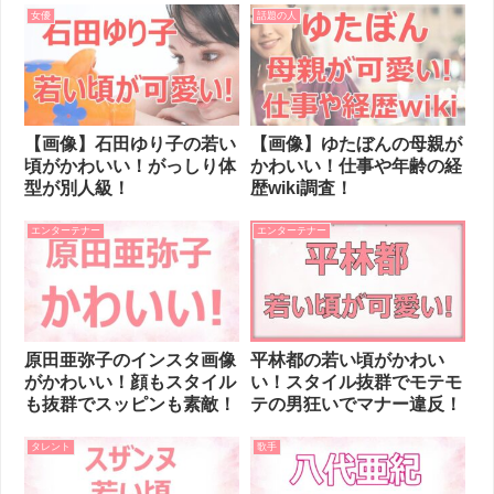
女優
話題の人
【画像】石田ゆり子の若い
【画像】ゆたぼんの母親が
頃がかわいい！がっしり体
かわいい！仕事や年齢の経
型が別人級！
歴wiki調査！
エンターテナー
エンターテナー
原田亜弥子のインスタ画像
平林都の若い頃がかわい
がかわいい！顔もスタイル
い！スタイル抜群でモテモ
も抜群でスッピンも素敵！
テの男狂いでマナー違反！
タレント
歌手