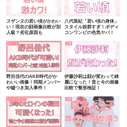
スザンヌの若い頃がかわい
八代亜紀「若い頃の身体」
い！現在の顔画像比較が別
スタイル抜群すぎ！ボディ
人級？劣化原因も
コンワンピの色気ヤバ！
タレント
女優
野呂佳代のAKB時代がか
伊藤沙莉は顔が変わって綺
わいい画像！同期メンバー
麗になった！昔と今の画像
や嘘つき加入事件！
比較で整形検証！
エンターテナー
女優