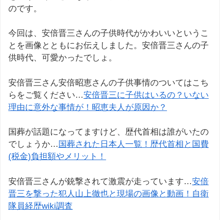
のです。
今回は、安倍晋三さんの子供時代がかわいいというこ
とを画像とともにお伝えしました。安倍晋三さんの子
供時代、可愛かったでしょ。
安倍晋三さん安倍昭恵さんの子供事情のついてはこち
らをご覧ください…
安倍晋三に子供はいるの？いない
理由に意外な事情が！昭恵夫人が原因か？
国葬が話題になってますけど、歴代首相は誰がいたの
でしょうか…
国葬された日本人一覧！歴代首相と国費
(税金)負担額やメリット！
安倍晋三さんが銃撃されて激震が走っています…
安倍
晋三を撃った犯人山上徹也と現場の画像と動画！自衛
隊員経歴wiki調査